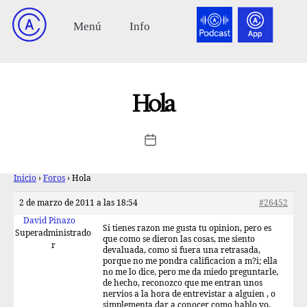
Hola
Inicio
›
Foros
›
Hola
2 de marzo de 2011 a las 18:54
#26452
David Pinazo
Si tienes razon me gusta tu opinion, pero es
Superadministrado
que como se dieron las cosas, me siento
r
devaluada, como si fuera una retrasada,
porque no me pondra calificacion a m?i; ella
no me lo dice, pero me da miedo preguntarle,
de hecho, reconozco que me entran unos
nervios a la hora de entrevistar a alguien , o
simplementa dar a conocer como hablo yo,