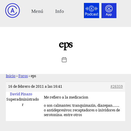
eps
Inicio
›
Foros
›
eps
16 de febrero de 2011 a las 16:41
#26359
David Pinazo
Me refiero a la medicacion
Superadministrado
r
o son calmantes: tranquimazin, diazepan…….
o antidepresivos: recaptadores o inividores de
serotonina. entre otros