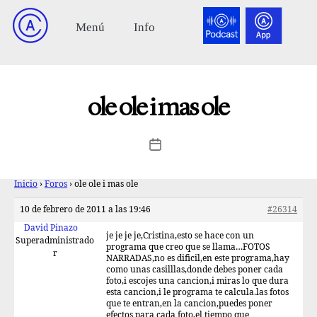
ole ole i mas ole
Inicio
›
Foros
›
ole ole i mas ole
10 de febrero de 2011 a las 19:46
#26314
David Pinazo
je je je je,Cristina,esto se hace con un
Superadministrado
programa que creo que se llama…FOTOS
r
NARRADAS,no es dificil,en este programa,hay
como unas casilllas,donde debes poner cada
foto,i escojes una cancion,i miras lo que dura
esta cancion,i le programa te calcula.las fotos
que te entran,en la cancion,puedes poner
efectos para cada foto,el tiempo que