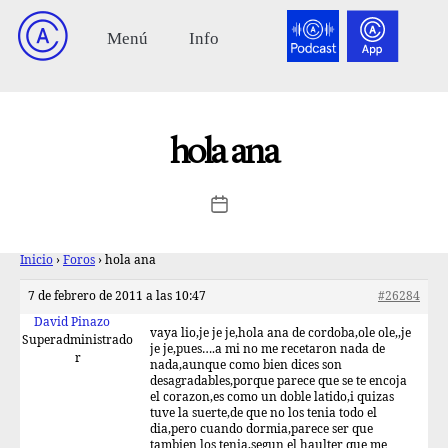
hola ana
Inicio
›
Foros
›
hola ana
7 de febrero de 2011 a las 10:47
#26284
David Pinazo
vaya lio,je je je,hola ana de cordoba,ole ole,,je
Superadministrado
je je,pues….a mi no me recetaron nada de
r
nada,aunque como bien dices son
desagradables,porque parece que se te encoja
el corazon,es como un doble latido,i quizas
tuve la suerte,de que no los tenia todo el
dia,pero cuando dormia,parece ser que
tambien los tenia,segun el haulter que me