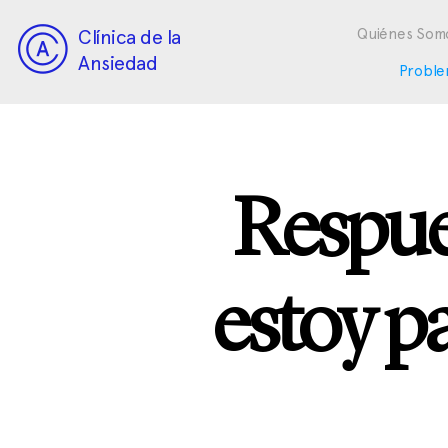
Clínica de la
Quiénes Som
Ansiedad
Proble
Respue
estoy p