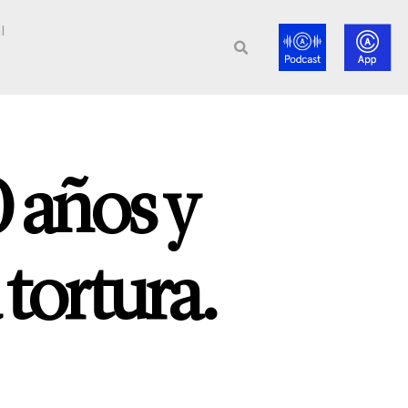
l
 años y
tortura.