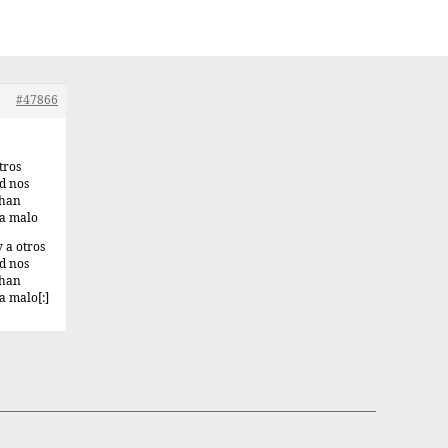
#47866
tros
ad nos
 han
da malo
 a otros
ad nos
 han
a malo[:]