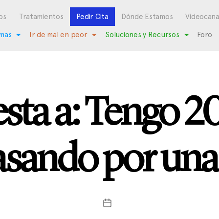
os
Tratamientos
Pedir Cita
Dónde Estamos
Videocana
mas
Ir de mal en peor
Soluciones y Recursos
Foro
sta a: Tengo 20
asando por una 