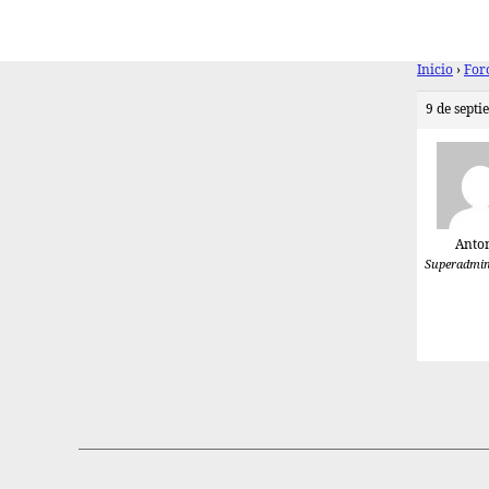
Inicio
›
For
9 de septi
Anto
Superadmin