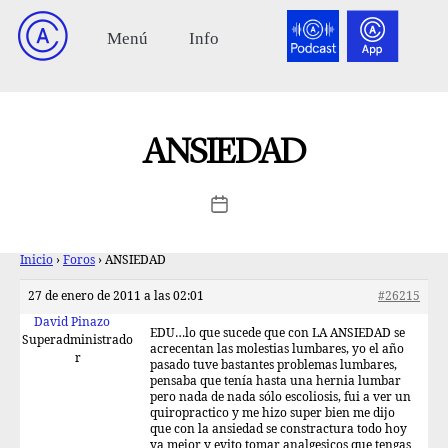
ANSIEDAD
Inicio
›
Foros
›
ANSIEDAD
27 de enero de 2011 a las 02:01
#26215
David Pinazo
EDU…lo que sucede que con LA ANSIEDAD se
Superadministrado
acrecentan las molestias lumbares, yo el año
r
pasado tuve bastantes problemas lumbares,
pensaba que tenía hasta una hernia lumbar
pero nada de nada sólo escoliosis, fui a ver un
quiropractico y me hizo super bien me dijo
que con la ansiedad se constractura todo hoy
ya mejor y evito tomar analgesicos que tengas