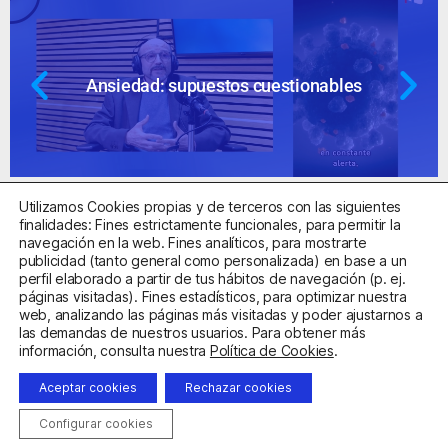
Ansiedad: supuestos cuestionables
Utilizamos Cookies propias y de terceros con las siguientes
finalidades: Fines estrictamente funcionales, para permitir la
navegación en la web. Fines analíticos, para mostrarte
publicidad (tanto general como personalizada) en base a un
perfil elaborado a partir de tus hábitos de navegación (p. ej.
Centro Sanitario Autorizado con el código E08737002
páginas visitadas). Fines estadísticos, para optimizar nuestra
web, analizando las páginas más visitadas y poder ajustarnos a
las demandas de nuestros usuarios. Para obtener más
Aviso Legal
Política de Privacidad
Política de Cookies
información, consulta nuestra
Política de Cookies
.
Condiciones Generales de Contratación
Aceptar cookies
Rechazar cookies
Clínica de la Ansiedad. Teléfonos:
932263020
y
918299392
.
Correo:
info@clinicadeansiedad.com
Configurar cookies