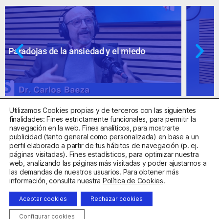
Ansiedad: supuestos cuestionables
Utilizamos Cookies propias y de terceros con las siguientes
finalidades: Fines estrictamente funcionales, para permitir la
navegación en la web. Fines analíticos, para mostrarte
publicidad (tanto general como personalizada) en base a un
perfil elaborado a partir de tus hábitos de navegación (p. ej.
Centro Sanitario Autorizado con el código E08737002
páginas visitadas). Fines estadísticos, para optimizar nuestra
web, analizando las páginas más visitadas y poder ajustarnos a
las demandas de nuestros usuarios. Para obtener más
Aviso Legal
Política de Privacidad
Política de Cookies
información, consulta nuestra
Política de Cookies
.
Condiciones Generales de Contratación
Aceptar cookies
Rechazar cookies
Clínica de la Ansiedad. Teléfonos:
932263020
y
918299392
.
Correo:
info@clinicadeansiedad.com
Configurar cookies