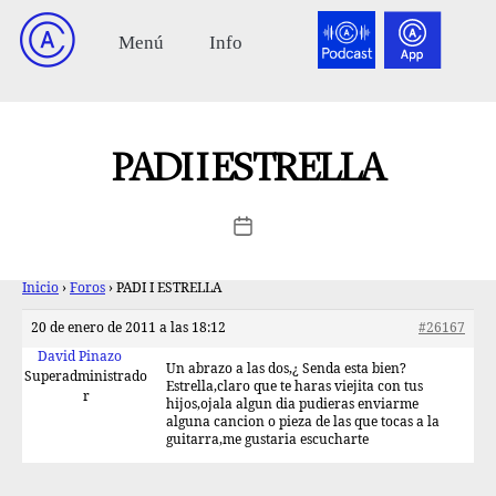
PADI I ESTRELLA
Inicio
›
Foros
›
PADI I ESTRELLA
20 de enero de 2011 a las 18:12
#26167
David Pinazo
Un abrazo a las dos,¿ Senda esta bien?
Superadministrado
Estrella,claro que te haras viejita con tus
r
hijos,ojala algun dia pudieras enviarme
alguna cancion o pieza de las que tocas a la
guitarra,me gustaria escucharte