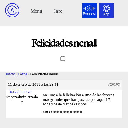
Felicidades nena!!
Inicio
›
Foros
›
Felicidades nena!!
11 de enero de 2011 a las 23:34
#26103
David Pinazo
Me uno a la felicitación a una de las foreras
Superadministrado
más grandes que han pasado por aquí!! Te
r
echamos de menos cariño!
Muaksssssssssssssssssssss!!