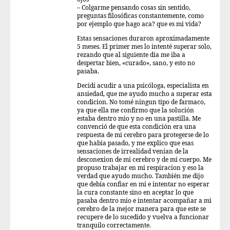
– Colgarme pensando cosas sin sentido,
preguntas filosóficas constantemente, como
por ejemplo que hago aca? que es mi vida?
Estas sensaciones duraron aproximadamente
5 meses. El primer mes lo intenté superar solo,
rezando que al siguiente dia me iba a
despertar bien, «curado», sano, y esto no
pasaba.
Decidí acudir a una psicóloga, especialista en
ansiedad, que me ayudo mucho a superar esta
condicion. No tomé ningun tipo de farmaco,
ya que ella me confirmo que la solución
estaba dentro mio y no en una pastilla. Me
convenció de que esta condición era una
respuesta de mi cerebro para protegerse de lo
que habia pasado, y me explico que esas
sensaciones de irrealidad venían de la
desconexion de mi cerebro y de mi cuerpo. Me
propuso trabajar en mi respiracion y eso la
verdad que ayudo mucho. También me dijo
que debía confiar en mi e intentar no esperar
la cura constante sino en aceptar lo que
pasaba dentro mio e intentar acompañar a mi
cerebro de la mejor manera para que este se
recupere de lo sucedido y vuelva a funcionar
tranquilo correctamente.