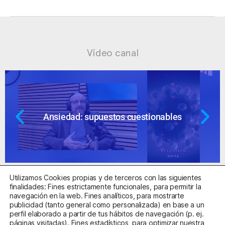
Vídeo canal
Ansiedad: supuestos cuestionables
Utilizamos Cookies propias y de terceros con las siguientes
finalidades: Fines estrictamente funcionales, para permitir la
navegación en la web. Fines analíticos, para mostrarte
publicidad (tanto general como personalizada) en base a un
perfil elaborado a partir de tus hábitos de navegación (p. ej.
Centro Sanitario Autorizado con el código E08737002
páginas visitadas). Fines estadísticos, para optimizar nuestra