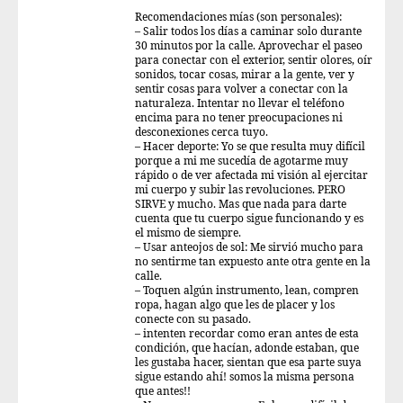
Recomendaciones mías (son personales):
– Salir todos los días a caminar solo durante
30 minutos por la calle. Aprovechar el paseo
para conectar con el exterior, sentir olores, oír
sonidos, tocar cosas, mirar a la gente, ver y
sentir cosas para volver a conectar con la
naturaleza. Intentar no llevar el teléfono
encima para no tener preocupaciones ni
desconexiones cerca tuyo.
– Hacer deporte: Yo se que resulta muy difícil
porque a mi me sucedía de agotarme muy
rápido o de ver afectada mi visión al ejercitar
mi cuerpo y subir las revoluciones. PERO
SIRVE y mucho. Mas que nada para darte
cuenta que tu cuerpo sigue funcionando y es
el mismo de siempre.
– Usar anteojos de sol: Me sirvió mucho para
no sentirme tan expuesto ante otra gente en la
calle.
– Toquen algún instrumento, lean, compren
ropa, hagan algo que les de placer y los
conecte con su pasado.
– intenten recordar como eran antes de esta
condición, que hacían, adonde estaban, que
les gustaba hacer, sientan que esa parte suya
sigue estando ahí! somos la misma persona
que antes!!