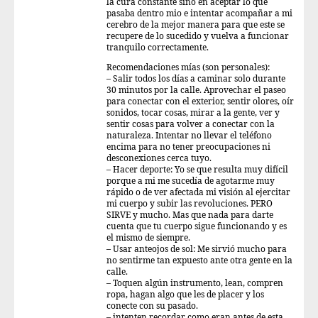
la cura constante sino en aceptar lo que
pasaba dentro mio e intentar acompañar a mi
cerebro de la mejor manera para que este se
recupere de lo sucedido y vuelva a funcionar
tranquilo correctamente.
Recomendaciones mías (son personales):
– Salir todos los días a caminar solo durante
30 minutos por la calle. Aprovechar el paseo
para conectar con el exterior, sentir olores, oír
sonidos, tocar cosas, mirar a la gente, ver y
sentir cosas para volver a conectar con la
naturaleza. Intentar no llevar el teléfono
encima para no tener preocupaciones ni
desconexiones cerca tuyo.
– Hacer deporte: Yo se que resulta muy difícil
porque a mi me sucedía de agotarme muy
rápido o de ver afectada mi visión al ejercitar
mi cuerpo y subir las revoluciones. PERO
SIRVE y mucho. Mas que nada para darte
cuenta que tu cuerpo sigue funcionando y es
el mismo de siempre.
– Usar anteojos de sol: Me sirvió mucho para
no sentirme tan expuesto ante otra gente en la
calle.
– Toquen algún instrumento, lean, compren
ropa, hagan algo que les de placer y los
conecte con su pasado.
– intenten recordar como eran antes de esta