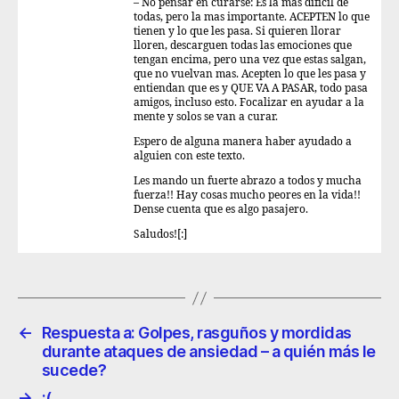
– No pensar en curarse: Es la mas difícil de
todas, pero la mas importante. ACEPTEN lo que
tienen y lo que les pasa. Si quieren llorar
lloren, descarguen todas las emociones que
tengan encima, pero una vez que estas salgan,
que no vuelvan mas. Acepten lo que les pasa y
entiendan que es y QUE VA A PASAR, todo pasa
amigos, incluso esto. Focalizar en ayudar a la
mente y solos se van a curar.
Espero de alguna manera haber ayudado a
alguien con este texto.
Les mando un fuerte abrazo a todos y mucha
fuerza!! Hay cosas mucho peores en la vida!!
Dense cuenta que es algo pasajero.
Saludos![:]
←
Respuesta a: Golpes, rasguños y mordidas
durante ataques de ansiedad – a quién más le
sucede?
→
:(