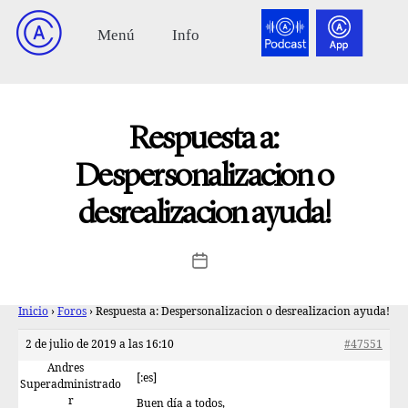
Respuesta a:
Despersonalizacion o
desrealizacion ayuda!
Inicio
›
Foros
›
Respuesta a: Despersonalizacion o desrealizacion ayuda!
2 de julio de 2019 a las 16:10
#47551
Andres
[:es]
Superadministrado
r
Buen día a todos,