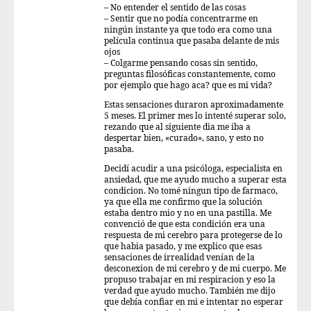
– No entender el sentido de las cosas
– Sentir que no podía concentrarme en
ningún instante ya que todo era como una
película continua que pasaba delante de mis
ojos
– Colgarme pensando cosas sin sentido,
preguntas filosóficas constantemente, como
por ejemplo que hago aca? que es mi vida?
Estas sensaciones duraron aproximadamente
5 meses. El primer mes lo intenté superar solo,
rezando que al siguiente dia me iba a
despertar bien, «curado», sano, y esto no
pasaba.
Decidí acudir a una psicóloga, especialista en
ansiedad, que me ayudo mucho a superar esta
condicion. No tomé ningun tipo de farmaco,
ya que ella me confirmo que la solución
estaba dentro mio y no en una pastilla. Me
convenció de que esta condición era una
respuesta de mi cerebro para protegerse de lo
que habia pasado, y me explico que esas
sensaciones de irrealidad venían de la
desconexion de mi cerebro y de mi cuerpo. Me
propuso trabajar en mi respiracion y eso la
verdad que ayudo mucho. También me dijo
que debía confiar en mi e intentar no esperar