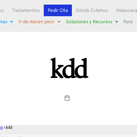
os
Tratamientos
Pedir Cita
Dónde Estamos
Videocana
mas
Ir de mal en peor
Soluciones y Recursos
Foro
kdd
os
›
kdd