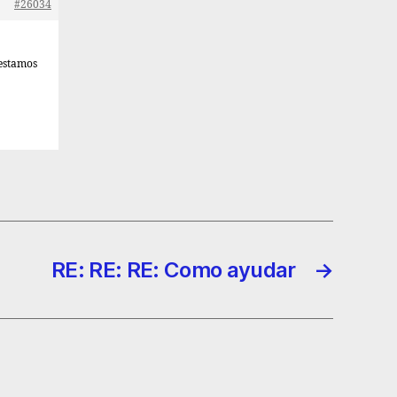
#26034
 estamos
RE: RE: RE: Como ayudar
→