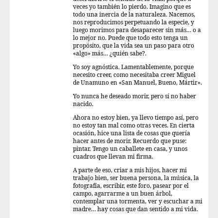
veces yo también lo pierdo. Imagino que es
todo una inercia de la naturaleza. Nacemos,
nos reproducimos perpetuando la especie, y
luego morimos para desaparecer sin más… o a
lo mejor no. Puede que todo esto tenga un
propósito, que la vida sea un paso para otro
«algo» más… ¿quién sabe?.
Yo soy agnóstica. Lamentablemente, porque
necesito creer, como necesitaba creer Miguel
de Unamuno en «San Manuel, Bueno, Mártir».
Yo nunca he deseado morir, pero sí no haber
nacido.
Ahora no estoy bien, ya llevo tiempo así, pero
no estoy tan mal como otras veces. En cierta
ocasión, hice una lista de cosas que quería
hacer antes de morir. Recuerdo que puse:
pintar. Tengo un caballete en casa, y unos
cuadros que llevan mi firma.
A parte de eso, criar a mis hijos, hacer mi
trabajo bien, ser buena persona, la música, la
fotografía, escribir, este foro, pasear por el
campo, agarrarme a un buen árbol,
contemplar una tormenta, ver y escuchar a mi
madre… hay cosas que dan sentido a mi vida.