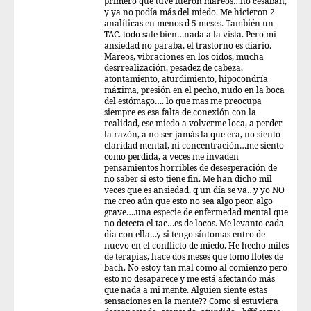
primero que tuve fueron mareos…no cesaban,
y ya no podía más del miedo. Me hicieron 2
analíticas en menos d 5 meses. También un
TAC. todo sale bien…nada a la vista. Pero mi
ansiedad no paraba, el trastorno es diario.
Mareos, vibraciones en los oídos, mucha
desrrealización, pesadez de cabeza,
atontamiento, aturdimiento, hipocondría
máxima, presión en el pecho, nudo en la boca
del estómago…. lo que mas me preocupa
siempre es esa falta de conexión con la
realidad, ese miedo a volverme loca, a perder
la razón, a no ser jamás la que era, no siento
claridad mental, ni concentración…me siento
como perdida, a veces me invaden
pensamientos horribles de desesperación de
no saber si esto tiene fin. Me han dicho mil
veces que es ansiedad, q un día se va…y yo NO
me creo aún que esto no sea algo peor, algo
grave….una especie de enfermedad mental que
no detecta el tac…es de locos. Me levanto cada
dia con ella…y si tengo síntomas entro de
nuevo en el conflicto de miedo. He hecho miles
de terapias, hace dos meses que tomo flotes de
bach. No estoy tan mal como al comienzo pero
esto no desaparece y me está afectando más
que nada a mi mente. Alguien siente estas
sensaciones en la mente?? Como si estuviera