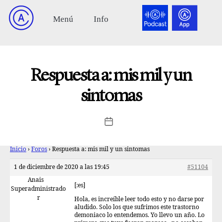
Respuesta a: mis mil y un
sintomas
Inicio
›
Foros
›
Respuesta a: mis mil y un sintomas
1 de diciembre de 2020 a las 19:45
#51104
Anais
[:es]
Superadministrado
r
Hola, es increíble leer todo esto y no darse por
aludido. Solo los que sufrimos este trastorno
demoniaco lo entendemos. Yo llevo un año. Lo