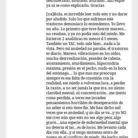
desconectado, atontado, aturdido…bfff esque
ya ni se como explicarlo. Gracias
[:ca]Hola, es increíble leer todo esto y no darse
por aludido. Solo los que sufrimos este
trastorno demoniaco lo entendemos. Yo llevo
un año. Lo primero que tuve fueron mareos…
no cesaban, y ya no podía más del miedo. Me
hicieron 2 analíticas en menos d 5 meses.
También un TAC. todo sale bien…nada a la
vista. Pero mi ansiedad no paraba, el trastorno
es diario. Mareos, vibraciones en los oídos,
mucha desrrealización, pesadez de cabeza,
atontamiento, aturdimiento, hipocondría
máxima, presión en el pecho, nudo en la boca
del estómago…. lo que mas me preocupa
siempre es esa falta de conexión con la
realidad, ese miedo a volverme loca, a perder
la razón, a no ser jamás la que era, no siento
claridad mental, ni concentración…me siento
como perdida, a veces me invaden
pensamientos horribles de desesperación de
no saber si esto tiene fin. Me han dicho mil
veces que es ansiedad, q un día se va…y yo NO
me creo aún que esto no sea algo peor, algo
grave….una especie de enfermedad mental que
no detecta el tac…es de locos. Me levanto cada
dia con ella…y si tengo síntomas entro de
nuevo en el conflicto de miedo. He hecho miles