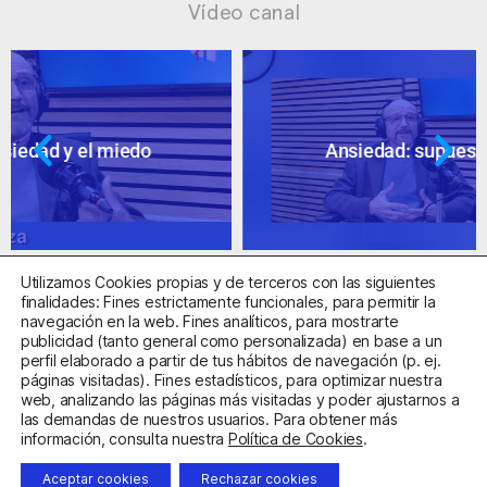
Vídeo canal
Ansiedad: supuestos cuestionables
Utilizamos Cookies propias y de terceros con las siguientes
finalidades: Fines estrictamente funcionales, para permitir la
navegación en la web. Fines analíticos, para mostrarte
publicidad (tanto general como personalizada) en base a un
perfil elaborado a partir de tus hábitos de navegación (p. ej.
Centro Sanitario Autorizado con el código E08737002
páginas visitadas). Fines estadísticos, para optimizar nuestra
web, analizando las páginas más visitadas y poder ajustarnos a
las demandas de nuestros usuarios. Para obtener más
Aviso Legal
Política de Privacidad
Política de Cookies
información, consulta nuestra
Política de Cookies
.
Condiciones Generales de Contratación
Aceptar cookies
Rechazar cookies