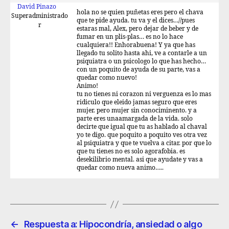
David Pinazo
hola no se quien puñetas eres pero el chava
Superadministrado
que te pide ayuda. tu va y el dices…//pues
r
estaras mal, Alex, pero dejar de beber y de
fumar en un plis-plas… es no lo hace
cualquiera!! Enhorabuena! Y ya que has
llegado tu solito hasta ahi, ve a contarle a un
psiquiatra o un psicologo lo que has hecho…
con un poquito de ayuda de su parte, vas a
quedar como nuevo!
Animo!
tu no tienes ni corazon ni verguenza es lo mas
ridiculo que eleido jamas seguro que eres
mujer. pero mujer sin conociminento. y a
parte eres unaamargada de la vida. solo
decirte que igual que tu as hablado al chaval
yo te digo. que poquito a poquito ves otra vez
al psiquiatra y que te vuelva a citar. por que lo
que tu tienes no es solo agorafobia. es
desekilibrio mental. asi que ayudate y vas a
quedar como nueva animo…..
←
Respuesta a: Hipocondría, ansiedad o algo