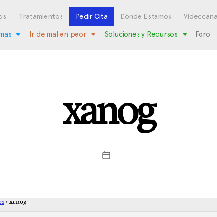
os
Tratamientos
Pedir Cita
Dónde Estamos
Videocana
mas
Ir de mal en peor
Soluciones y Recursos
Foro
xanog
os
›
xanog