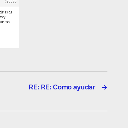
#25590
dejes de
es y
ue eso
RE: RE: Como ayudar
→