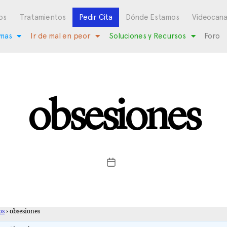
os
Tratamientos
Pedir Cita
Dónde Estamos
Videocana
mas
Ir de mal en peor
Soluciones y Recursos
Foro
obsesiones
os
›
obsesiones