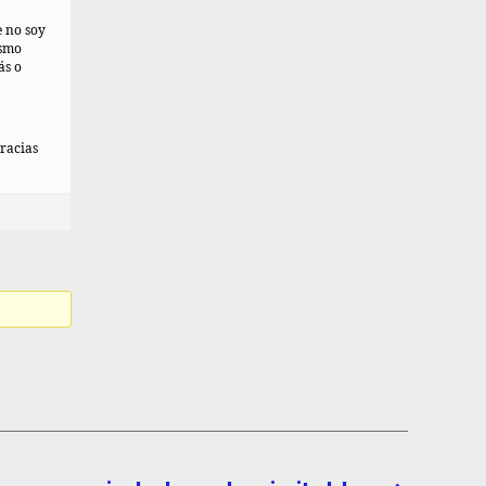
e no soy
ismo
ás o
racias