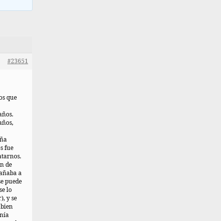
#23651
ros que
años.
años,
aña
s fue
atarnos.
n de
dañaba a
se puede
se lo
), y se
 bien
enía