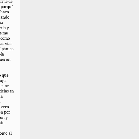
arme de
a porqué
echazo
uando
ía
ería y
se me
s como
as vías
í pánico
bía
nieron
o que
ujer
ue me
icias en
ha
.
y creo
ón por
ión y
sin
como al