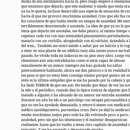
dudas de mis sentimientos hacía él, pero luego empecé a obsesion
que teníamos que dejarlo, que este malestar y miedo que tenía er
ya no le quería, incluso desarrollé una especie de sensación de r
hacía él que me provocó muchísima ansiedad. Creo que ahí fue c
fui consciente de que había tenido un ataque de ansiedad. Me sent
terriblemente desorientado y asustado. La idea de que ya no le qu
tenía que dejarlo me asustaba, me daba pánico, al mismo tiempo 
repetían cada vez con más intensidad pensamientos pertubadore
matarlo con un cuchillo, ahogándolo con el colchón, tirándolo a l
del tren,.. También me entró miedo a saltar por un balcón y le cog
a estar en una planta de un edificio muy alta (antes nunca me ha
pasado, he vivido toda mi infancia en un piso muy alto). Luego vi
obsesiones aún más estrafalarias como si sería capaz de abusar
sexualmente de un menor (siempre me han gustado los niños
paternalmente hablando, ahora me dan pánico) o si en realidad l
me pasa es que no estoy bien conmigo mismo porqué quiero ser m
(ésta es la última estúpidez que se me ha pasado por la cabeza y q
ha dado TERROR de que sea así). He tenido que dejar de ver las not
la tele o el periódico, cuando dan la típica noticia de alguien que 
matado a alguien o ha abusado de un menor me entraba ansiedad
Durante un año he ido a un psicológo con terapia psicoanalítica 
que no me ha ayudado demasiado, y estuve 6 meses con medicaci
médico (antidepresivos, paroxetina creo). Pero ya dejé la medicac
estaba muchísimo mejor, pero todo ha ido volviendo poco a poco, 
ansiedad, pero sin que las obsesiones y el malestar desaparezcan
realmente, hasta que he vuelto a tener otro capítulo de ansiedad 
principio. Y me he asustado y desanimado mucho.