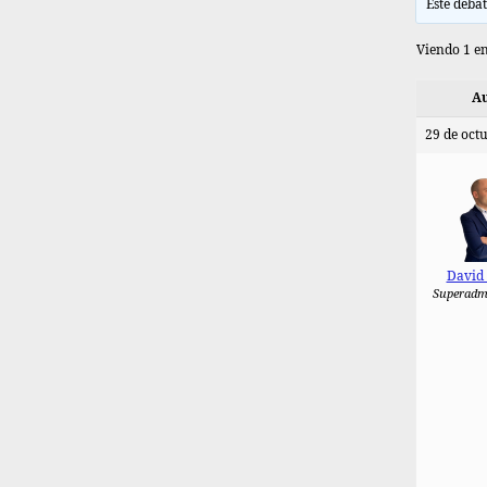
Este debat
Viendo 1 en
Au
29 de octu
David
Superadm