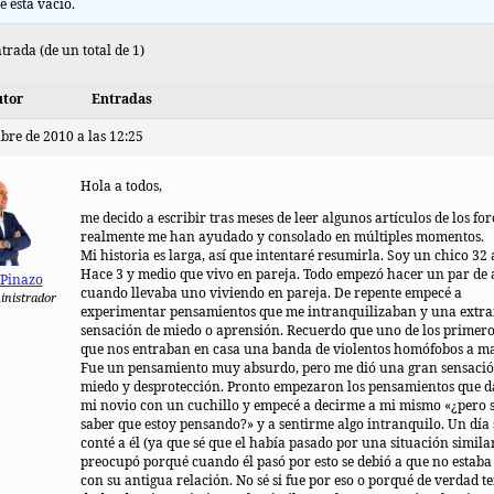
e está vacío.
trada (de un total de 1)
tor
Entradas
bre de 2010 a las 12:25
Hola a todos,
me decido a escribir tras meses de leer algunos artículos de los fo
realmente me han ayudado y consolado en múltiples momentos.
Mi historia es larga, así que intentaré resumirla. Soy un chico 32 
Hace 3 y medio que vivo en pareja. Todo empezó hacer un par de 
 Pinazo
cuando llevaba uno viviendo en pareja. De repente empecé a
inistrador
experimentar pensamientos que me intranquilizaban y una extr
sensación de miedo o aprensión. Recuerdo que uno de los primero
que nos entraban en casa una banda de violentos homófobos a m
Fue un pensamiento muy absurdo, pero me dió una gran sensació
miedo y desprotección. Pronto empezaron los pensamientos que 
mi novio con un cuchillo y empecé a decirme a mi mismo «¿pero 
saber que estoy pensando?» y a sentirme algo intranquilo. Un día 
conté a él (ya que sé que el había pasado por una situación similar
preocupó porqué cuando él pasó por esto se debió a que no estaba
con su antigua relación. No sé si fue por eso o porqué de verdad t