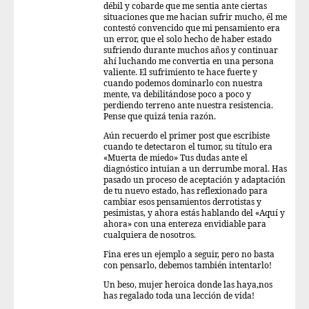
débil y cobarde que me sentia ante ciertas
situaciones que me hacian sufrir mucho, él me
contestó convencido que mi pensamiento era
un error, que el solo hecho de haber estado
sufriendo durante muchos años y continuar
ahí luchando me convertia en una persona
valiente. El sufrimiento te hace fuerte y
cuando podemos dominarlo con nuestra
mente, va debilitándose poco a poco y
perdiendo terreno ante nuestra resistencia.
Pense que quizá tenia razón.
Aún recuerdo el primer post que escribiste
cuando te detectaron el tumor, su título era
«Muerta de miedo» Tus dudas ante el
diagnóstico intuian a un derrumbe moral. Has
pasado un proceso de aceptación y adaptación
de tu nuevo estado, has reflexionado para
cambiar esos pensamientos derrotistas y
pesimistas, y ahora estás hablando del «Aquí y
ahora» con una entereza envidiable para
cualquiera de nosotros.
Fina eres un ejemplo a seguir, pero no basta
con pensarlo, debemos también intentarlo!
Un beso, mujer heroica donde las haya,nos
has regalado toda una lección de vida!