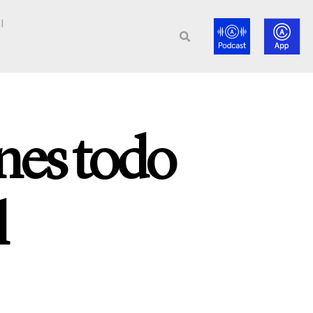
l
ones todo
l