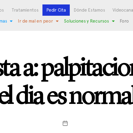
os
Tratamientos
Pedir Cita
Dónde Estamos
Videocana
mas
Ir de mal en peor
Soluciones y Recursos
Foro
a a: palpitaci
el dia es norma