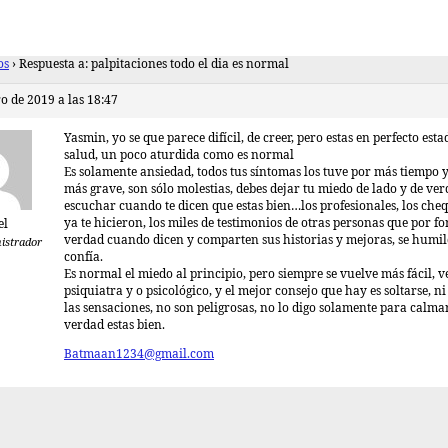
os
›
Respuesta a: palpitaciones todo el dia es normal
o de 2019 a las 18:47
Yasmin, yo se que parece difícil, de creer, pero estas en perfecto esta
salud, un poco aturdida como es normal
Es solamente ansiedad, todos tus síntomas los tuve por más tiempo 
más grave, son sólo molestias, debes dejar tu miedo de lado y de ve
escuchar cuando te dicen que estas bien…los profesionales, los che
ya te hicieron, los miles de testimonios de otras personas que por fo
el
verdad cuando dicen y comparten sus historias y mejoras, se humil
istrador
confía.
Es normal el miedo al principio, pero siempre se vuelve más fácil, 
psiquiatra y o psicológico, y el mejor consejo que hay es soltarse, n
las sensaciones, no son peligrosas, no lo digo solamente para calmar
verdad estas bien.
Batmaan1234@gmail.com