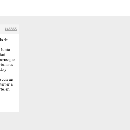
#46865
do de
y hasta
rdad
queos que
rtuna es
de y
ve con un
i temer a
te, en