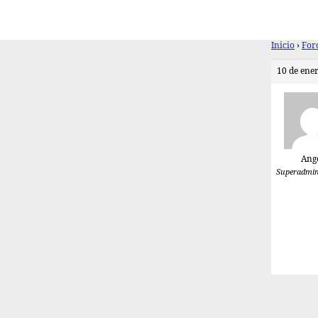
Inicio
›
For
10 de ener
Ang
Superadmin