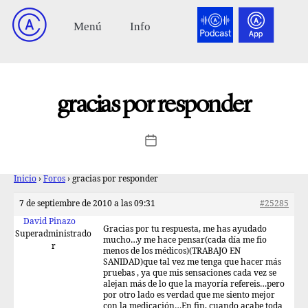
gracias por responder
Inicio
›
Foros
›
gracias por responder
7 de septiembre de 2010 a las 09:31
#25285
David Pinazo
Gracias por tu respuesta, me has ayudado
Superadministrado
mucho…y me hace pensar(cada día me fio
r
menos de los médicos)(TRABAJO EN
SANIDAD)que tal vez me tenga que hacer más
pruebas , ya que mis sensaciones cada vez se
alejan más de lo que la mayoría refereis…pero
por otro lado es verdad que me siento mejor
con la medicación…En fin, cuando acabe toda