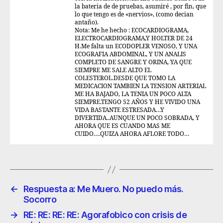
la bateria de de pruebas, asumiré , por fin, que
lo que tengo es de «nervios», (como decian
antaño).
Nota: Me he hecho : ECOCARDIOGRAMA,
ELECTROCARDIOGRAMA,Y HOLTER DE 24
H.Me falta un ECODOPLER VENOSO, Y UNA
ECOGRAFIA ABDOMINAL, Y UN ANALIS
COMPLETO DE SANGRE Y ORINA, YA QUE
SIEMPRE ME SALE ALTO EL
COLESTEROL.DESDE QUE TOMO LA
MEDICACION TAMBIEN LA TENSION ARTERIAL
ME HA BAJADO, LA TENIA UN POCO ALTA
SIEMPRE.TENGO 52 AÑOS Y HE VIVIDO UNA
VIDA BASTANTE ESTRESADA…Y
DIVERTIDA..AUNQUE UN POCO SOBRADA, Y
AHORA QUE ES CUANDO MAS ME
CUIDO….QUIZA AHORA AFLORE TODO…
←
Respuesta a: Me Muero. No puedo más.
Socorro
→
RE: RE: RE: RE: Agorafobico con crisis de