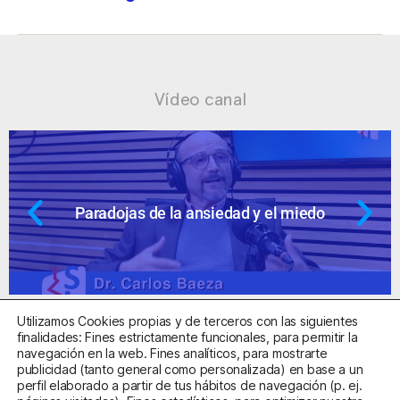
Vídeo canal
Paradojas de la ansiedad y el miedo
Utilizamos Cookies propias y de terceros con las siguientes
finalidades: Fines estrictamente funcionales, para permitir la
navegación en la web. Fines analíticos, para mostrarte
publicidad (tanto general como personalizada) en base a un
perfil elaborado a partir de tus hábitos de navegación (p. ej.
Centro Sanitario Autorizado con el código E08737002