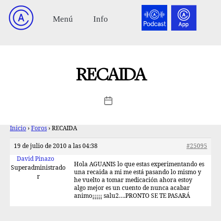
RECAIDA
Inicio
›
Foros
›
RECAIDA
19 de julio de 2010 a las 04:38
#25095
David Pinazo
Hola AGUANIS lo que estas experimentando es
Superadministrado
una recaida a mi me está pasando lo mismo y
r
he vuelto a tomar medicación ahora estoy
algo mejor es un cuento de nunca acabar
animo¡¡¡¡¡ salu2….PRONTO SE TE PASARÁ