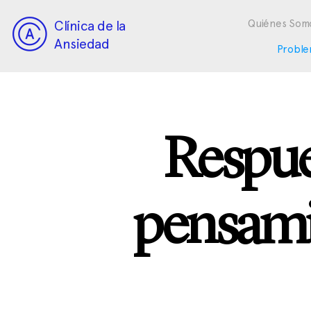
Clínica de la
Quiénes Som
Ansiedad
Proble
Respue
pensami