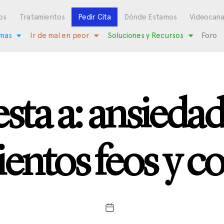
os
Tratamientos
Pedir Cita
Dónde Estamos
Videocana
mas
Ir de mal en peor
Soluciones y Recursos
Foro
sta a: ansieda
entos feos y co