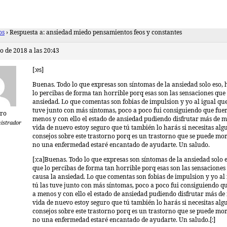
os
›
Respuesta a: ansiedad miedo pensamientos feos y constantes
o de 2018 a las 20:43
[:es]
Buenas. Todo lo que expresas son síntomas de la ansiedad solo eso,
lo percibas de forma tan horrible porq esas son las sensaciones que
ansiedad. Lo que comentas son fobias de impulsion y yo al igual que
tuve junto con más síntomas, poco a poco fui consiguiendo que fue
ro
menos y con ello el estado de ansiedad pudiendo disfrutar más de
istrador
vida de nuevo estoy seguro que tú también lo harás si necesitas alg
consejos sobre este trastorno porq es un trastorno que se puede mo
no una enfermedad estaré encantado de ayudarte. Un saludo.
[:ca]Buenas. Todo lo que expresas son síntomas de la ansiedad solo 
que lo percibas de forma tan horrible porq esas son las sensaciones
causa la ansiedad. Lo que comentas son fobias de impulsion y yo al
tú las tuve junto con más síntomas, poco a poco fui consiguiendo q
a menos y con ello el estado de ansiedad pudiendo disfrutar más d
vida de nuevo estoy seguro que tú también lo harás si necesitas alg
consejos sobre este trastorno porq es un trastorno que se puede mo
no una enfermedad estaré encantado de ayudarte. Un saludo.[:]