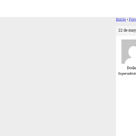
Inicio
›
For
22 de may
Doda
Superadmin