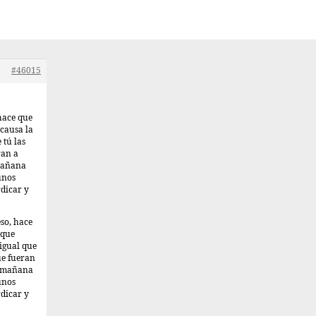
#46015
 hace que
 causa la
 tú las
ran a
 mañana
unos
rdicar y
eso, hace
 que
 igual que
ue fueran
e mañana
unos
rdicar y