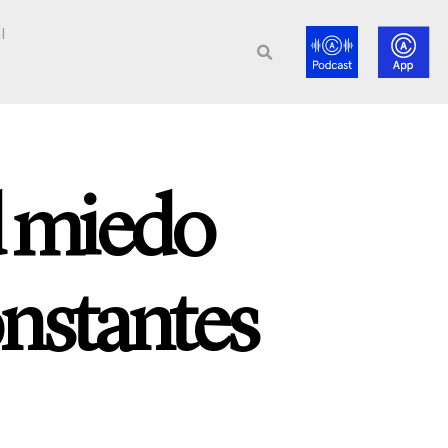
l
d miedo
nstantes