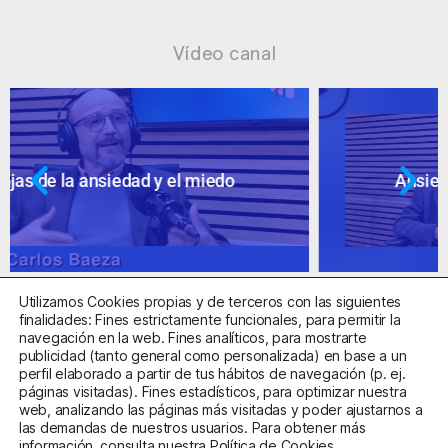
Vídeo canal
Ansiedad: supuestos cuestionables
Utilizamos Cookies propias y de terceros con las siguientes
finalidades: Fines estrictamente funcionales, para permitir la
navegación en la web. Fines analíticos, para mostrarte
publicidad (tanto general como personalizada) en base a un
perfil elaborado a partir de tus hábitos de navegación (p. ej.
Centro Sanitario Autorizado con el código E08737002
páginas visitadas). Fines estadísticos, para optimizar nuestra
web, analizando las páginas más visitadas y poder ajustarnos a
las demandas de nuestros usuarios. Para obtener más
Aviso Legal
Política de Privacidad
Política de Cookies
información, consulta nuestra
Política de Cookies
.