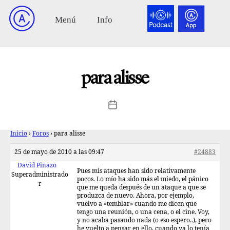
para alisse
Inicio
›
Foros
›
para alisse
25 de mayo de 2010 a las 09:47
#24883
David Pinazo
Pues mis ataques han sido relativamente
Superadministrado
pocos. Lo mío ha sido más el miedo, el pánico
r
que me queda después de un ataque a que se
produzca de nuevo. Ahora, por ejemplo,
vuelvo a «temblar» cuando me dicen que
tengo una reunión, o una cena, o el cine. Voy,
y no acaba pasando nada (o eso espero..), pero
he vuelto a pensar en ello, cuando ya lo tenía