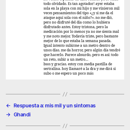
todo olvidado. Es tan agotador! ayer estaba
sola en la playa con mi hijo y me vinieron mil
veces pensamientos del tipo «¿y si me da el
ataque aquí sola con el niño?». no me dió,
pero no disfruté del día como lo hubiera
disfrutado antes. Estoy tristona, pero la
medicación por lo menos ya no me sienta mal
y me noto mejor. Todavía triste, pero bastante
mejor de lo que estaba la semana pasada.
Igual intento subirme a un metro dentro de
unos días. me da horror, pero algún día tendré
que hacerlo. Parece absurdo, pero es así: todo
un reto, subir a un metro…
bsos y gracias. estoy con media pastilla de
sertralina. hoy llamaré a la dra y me dirá si
subo o me espero un poco más
←
Respuesta a: mis mil y un sintomas
→
Ghandi