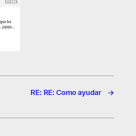
#24774
 que he
r…jejeje…
RE: RE: Como ayudar
→