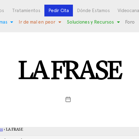
os
Tratamientos
Pedir Cita
Dónde Estamos
Videocana
mas
Ir de mal en peor
Soluciones y Recursos
Foro
LA FRASE
os
›
LA FRASE