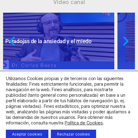
Vídeo canal
Ansiedad: supuestos cuestionables
Utilizamos Cookies propias y de terceros con las siguientes
finalidades: Fines estrictamente funcionales, para permitir la
navegación en la web. Fines analíticos, para mostrarte
publicidad (tanto general como personalizada) en base a un
perfil elaborado a partir de tus hábitos de navegación (p. ej.
Centro Sanitario Autorizado con el código E08737002
páginas visitadas). Fines estadísticos, para optimizar nuestra
web, analizando las páginas más visitadas y poder ajustarnos a
las demandas de nuestros usuarios. Para obtener más
Aviso Legal
Política de Privacidad
Política de Cookies
información, consulta nuestra
Política de Cookies
.
Condiciones Generales de Contratación
Aceptar cookies
Rechazar cookies
Clínica de la Ansiedad. Teléfonos:
932263020
y
918299392
.