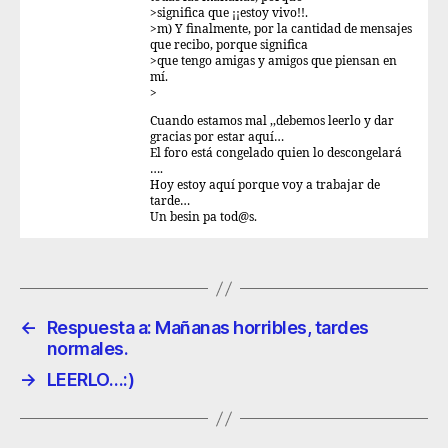
>significa que ¡¡estoy vivo!!.
>m) Y finalmente, por la cantidad de mensajes
que recibo, porque significa
>que tengo amigas y amigos que piensan en
mí.
>
Cuando estamos mal ,,debemos leerlo y dar
gracias por estar aquí…
El foro está congelado quien lo descongelará
….
Hoy estoy aquí porque voy a trabajar de
tarde…
Un besin pa tod@s.
←
Respuesta a: Mañanas horribles, tardes
normales.
→
LEERLO…:)