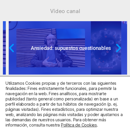
Vídeo canal
Ansiedad: supuestos cuestionables
Utilizamos Cookies propias y de terceros con las siguientes
finalidades: Fines estrictamente funcionales, para permitir la
navegación en la web. Fines analíticos, para mostrarte
publicidad (tanto general como personalizada) en base a un
perfil elaborado a partir de tus hábitos de navegación (p. ej.
Centro Sanitario Autorizado con el código E08737002
páginas visitadas). Fines estadísticos, para optimizar nuestra
web, analizando las páginas más visitadas y poder ajustarnos a
las demandas de nuestros usuarios. Para obtener más
Aviso Legal
Política de Privacidad
Política de Cookies
información, consulta nuestra
Política de Cookies
.
Condiciones Generales de Contratación