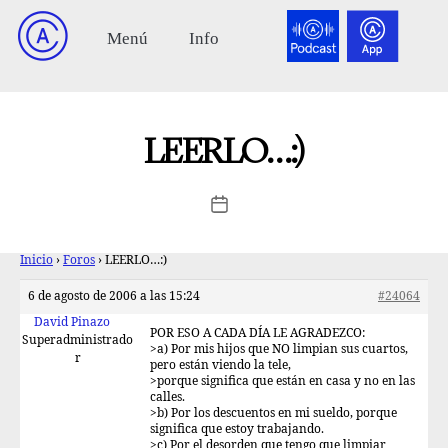
LEERLO…:)
Inicio
›
Foros
›
LEERLO…:)
6 de agosto de 2006 a las 15:24
#24064
David Pinazo
POR ESO A CADA DÍA LE AGRADEZCO:
Superadministrado
>a) Por mis hijos que NO limpian sus cuartos,
r
pero están viendo la tele,
>porque significa que están en casa y no en las
calles.
>b) Por los descuentos en mi sueldo, porque
significa que estoy trabajando.
>c) Por el desorden que tengo que limpiar