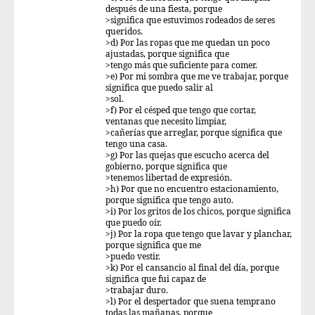
después de una fiesta, porque
>significa que estuvimos rodeados de seres
queridos.
>d) Por las ropas que me quedan un poco
ajustadas, porque significa que
>tengo más que suficiente para comer.
>e) Por mi sombra que me ve trabajar, porque
significa que puedo salir al
>sol.
>f) Por el césped que tengo que cortar,
ventanas que necesito limpiar,
>cañerías que arreglar, porque significa que
tengo una casa.
>g) Por las quejas que escucho acerca del
gobierno, porque significa que
>tenemos libertad de expresión.
>h) Por que no encuentro estacionamiento,
porque significa que tengo auto.
>i) Por los gritos de los chicos, porque significa
que puedo oír.
>j) Por la ropa que tengo que lavar y planchar,
porque significa que me
>puedo vestir.
>k) Por el cansancio al final del día, porque
significa que fui capaz de
>trabajar duro.
>l) Por el despertador que suena temprano
todas las mañanas, porque