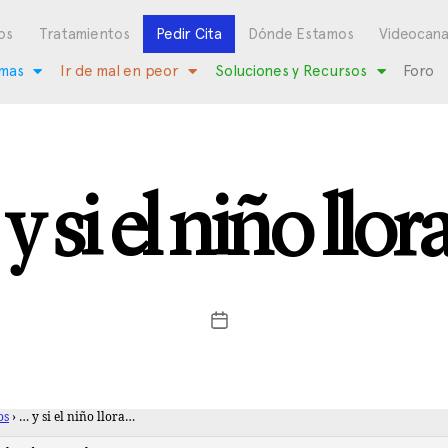
os
Tratamientos
Pedir Cita
Dónde Estamos
Videocana
mas
Ir de mal en peor
Soluciones y Recursos
Foro
y si el niño llo
os
›
… y si el niño llora…