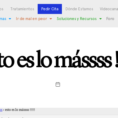
os
Tratamientos
Pedir Cita
Dónde Estamos
Videocana
mas
Ir de mal en peor
Soluciones y Recursos
Foro
to es lo mássss !!
os
›
esto es lo mássss !!!!!