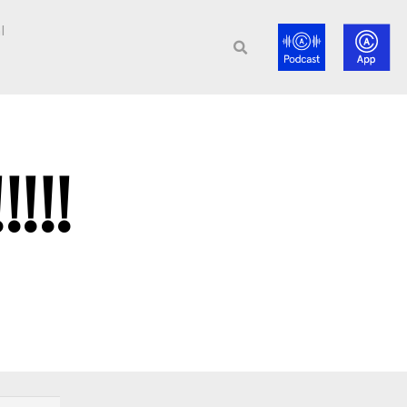
l
!!!