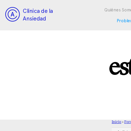
Clínica de la
Quiénes Som
Ansiedad
Proble
es
Inicio
›
For