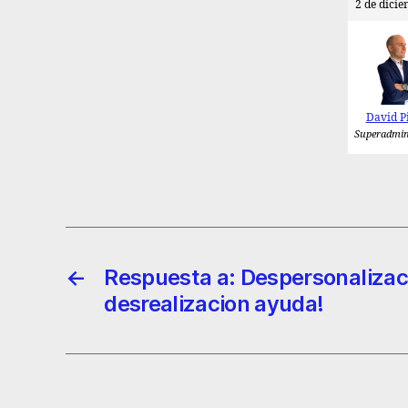
2 de dicie
David P
Superadmin
←
Respuesta a: Despersonalizac
desrealizacion ayuda!