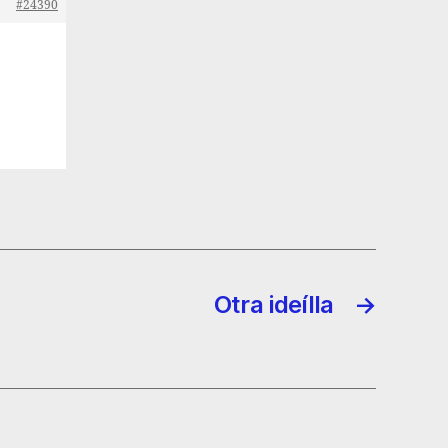
#24390
Otra ideílla
→