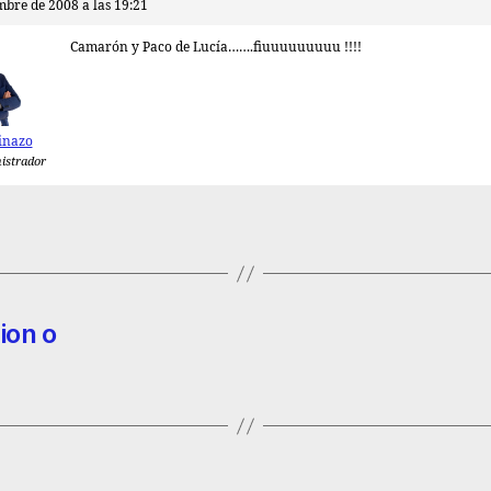
mbre de 2008 a las 19:21
Camarón y Paco de Lucía…….fiuuuuuuuuu !!!!
inazo
istrador
ion o