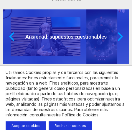
Ansiedad: supuestos cuestionables
Utilizamos Cookies propias y de terceros con las siguientes
finalidades: Fines estrictamente funcionales, para permitir la
navegación en la web. Fines analíticos, para mostrarte
publicidad (tanto general como personalizada) en base a un
perfil elaborado a partir de tus hábitos de navegación (p. ej.
Centro Sanitario Autorizado con el código E08737002
páginas visitadas). Fines estadísticos, para optimizar nuestra
web, analizando las páginas más visitadas y poder ajustarnos a
las demandas de nuestros usuarios. Para obtener más
Aviso Legal
Política de Privacidad
Política de Cookies
información, consulta nuestra
Política de Cookies
.
Condiciones Generales de Contratación
Aceptar cookies
Rechazar cookies
Clínica de la Ansiedad. Teléfonos:
932263020
y
918299392
.