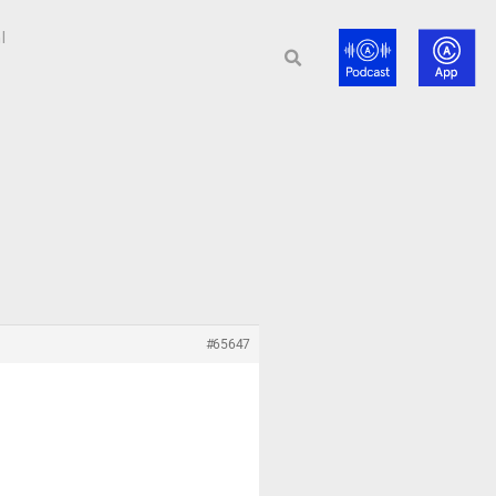
l
#65647