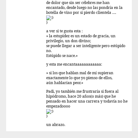
de dolor que sin ser célebres me han
encantado, desde luego no las pondría en la
botella de vino por si pierdo clientela ….
)
a ver si te gusta esta :
» la estupidez es un estado de gracia, un
privilegio, un don divino;
se puede llegar a ser inteligente pero estúpido
no.
Estúpido se nace.»
y esta me encantaaaaaaaaaaaa:
» si los que hablan mal de mí supieran
exactamente lo que yo pienso de ellos,
aún hablarían peor.»
Padi, yo también me frustraría si fuera al
hipódromo, hace 20 años(o más) que he
pensado en hacer una carrera y todavía no he
empezadoooo
)
un abrazo.