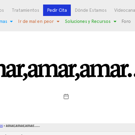
os
Tratamientos
Pedir Cita
Dónde Estamos
Videocana
mas
Ir de mal en peor
Soluciones y Recursos
Foro
ar,amar,ama
os
›
amar,amar,amar……