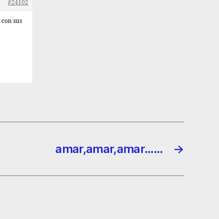
#24102
 con sus
amar,amar,amar……
→