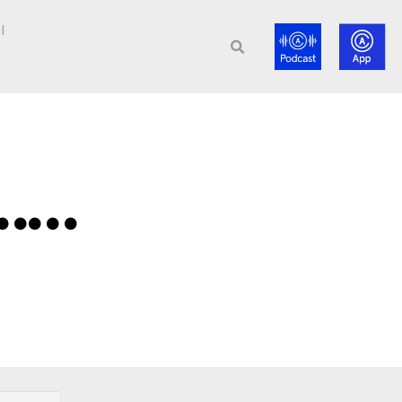
l
r……