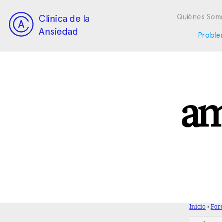
Clínica de la
Quiénes Som
Ansiedad
Proble
am
Inicio
›
For