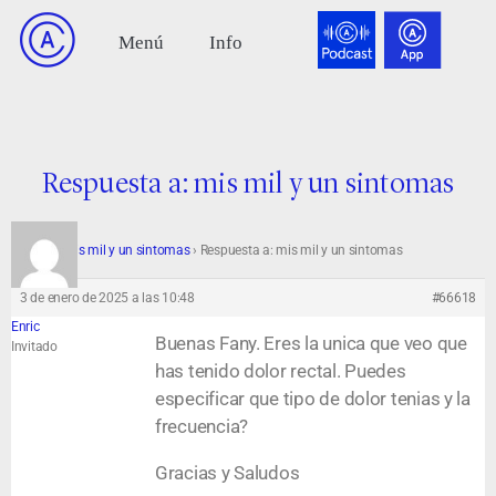
Respuesta a: mis mil y un sintomas
Foro
›
mis mil y un sintomas
›
Respuesta a: mis mil y un sintomas
3 de enero de 2025 a las 10:48
#66618
Enric
Buenas Fany. Eres la unica que veo que
Invitado
has tenido dolor rectal. Puedes
especificar que tipo de dolor tenias y la
frecuencia?
Gracias y Saludos