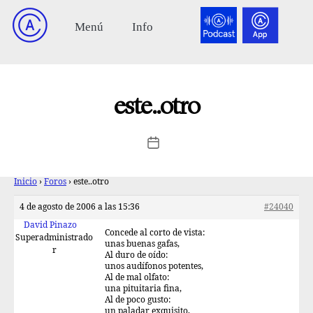
este..otro
Inicio
›
Foros
›
este..otro
4 de agosto de 2006 a las 15:36
#24040
David Pinazo
Concede al corto de vista:
Superadministrado
unas buenas gafas,
r
Al duro de oído:
unos audífonos potentes,
Al de mal olfato:
una pituitaria fina,
Al de poco gusto:
un paladar exquisito,