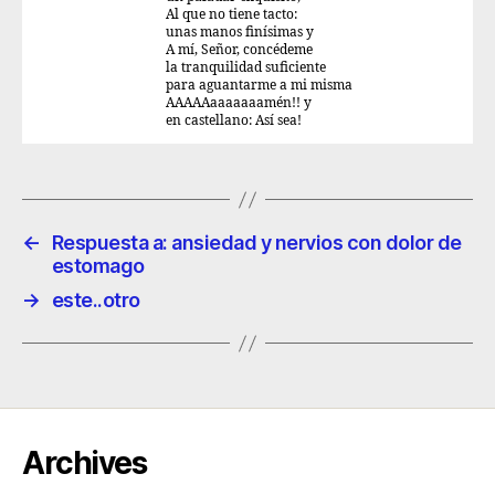
Al que no tiene tacto:
unas manos finísimas y
A mí, Señor, concédeme
la tranquilidad suficiente
para aguantarme a mi misma
AAAAAaaaaaaamén!! y
en castellano: Así sea!
←
Respuesta a: ansiedad y nervios con dolor de
estomago
→
este..otro
Archives