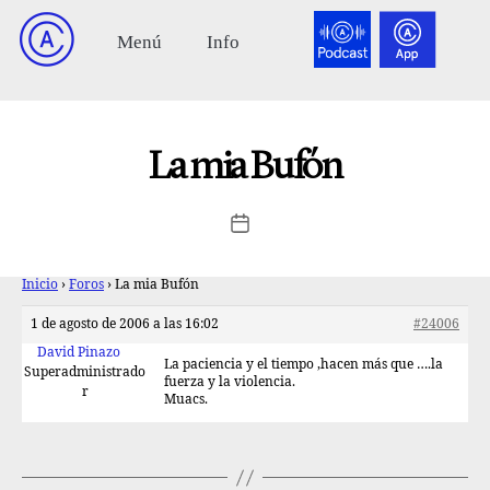
La mia Bufón
Inicio
›
Foros
›
La mia Bufón
1 de agosto de 2006 a las 16:02
#24006
David Pinazo
La paciencia y el tiempo ,hacen más que ….la
Superadministrado
fuerza y la violencia.
r
Muacs.