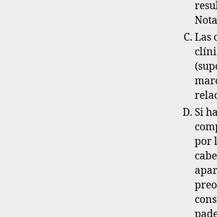
resu
Nota
Las 
clín
(sup
marc
rela
Si h
comp
por 
cabe
apar
preo
cons
pade