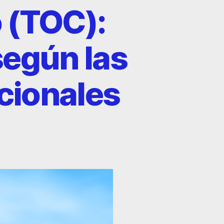
 (TOC):
según las
acionales