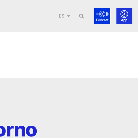
l
ES
orno