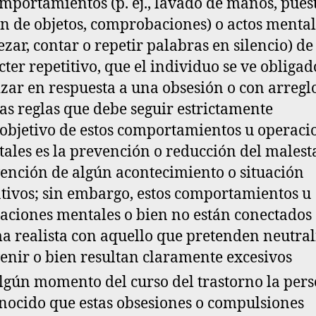
omportamientos (p. ej., lavado de manos, pues
n de objetos, comprobaciones) o actos mentale
 rezar, contar o repetir palabras en silencio) de
cter repetitivo, que el individuo se ve obligad
izar en respuesta a una obsesión o con arregl
tas reglas que debe seguir estrictamente
l objetivo de estos comportamientos u operaci
ales es la prevención o reducción del malesta
ención de algún acontecimiento o situación
tivos; sin embargo, estos comportamientos u
aciones mentales o bien no están conectados
a realista con aquello que pretenden neutral
enir o bien resultan claramente excesivos
lgún momento del curso del trastorno
la per
nocido que estas obsesiones o compulsiones