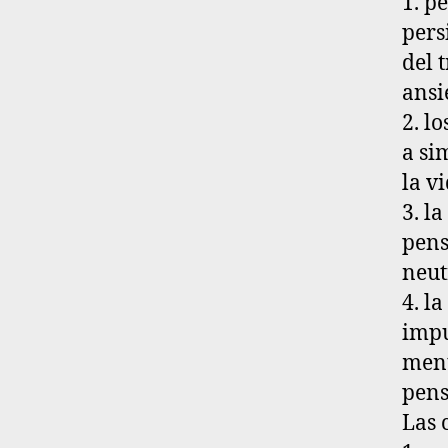
1. p
pers
del 
ansi
2. l
a si
la v
3. l
pens
neut
4. l
impu
ment
pens
Las