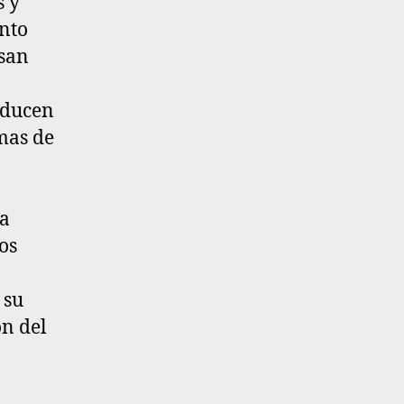
s y
nto
usan
educen
mas de
ta
os
 su
ón del