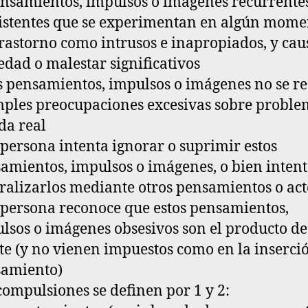
ensamientos, impulsos o imágenes recurrente
istentes que se experimentan en algún mome
trastorno como intrusos e inapropiados, y ca
edad o malestar significativos
os pensamientos, impulsos o imágenes no se r
mples preocupaciones excesivas sobre proble
ida real
a persona intenta ignorar o suprimir estos
amientos, impulsos o imágenes, o bien inten
ralizarlos mediante otros pensamientos o act
a persona reconoce que estos pensamientos,
lsos o imágenes obsesivos son el producto de
e (y no vienen impuestos como en la inserci
amiento)
compulsiones
se definen por 1 y 2: