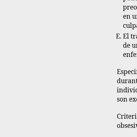
preo
en u
culp
El t
de u
enfe
Especi
durant
indivi
son ex
Criter
obsesi