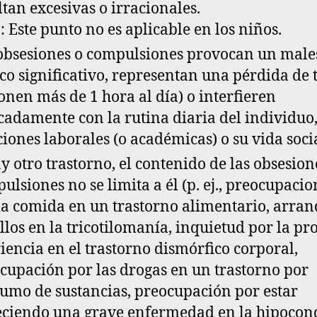
ltan excesivas o irracionales
.
: Este punto no es aplicable en los niños.
obsesiones o compulsiones provocan un male
ico significativo, representan una pérdida de
onen más de 1 hora al día) o
interfieren
adamente con la rutina diaria del individuo
ciones laborales (o académicas) o su vida socia
ay otro trastorno, el contenido de las obsesion
ulsiones no se limita a él
(p. ej., preocupacio
la comida en un trastorno alimentario, arra
llos en la tricotilomanía, inquietud por la pr
iencia en el trastorno dismórfico corporal,
cupación por las drogas en un trastorno por
umo de sustancias, preocupación por estar
ciendo una grave enfermedad en la hipocond