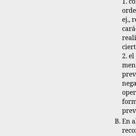
1. c
orde
ej.,
cará
real
cier
2. e
ment
prev
nega
oper
form
prev
En a
reco