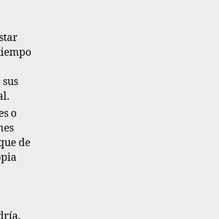
star
 tiempo
, sus
l.
es o
nes
nque de
opia
ría,