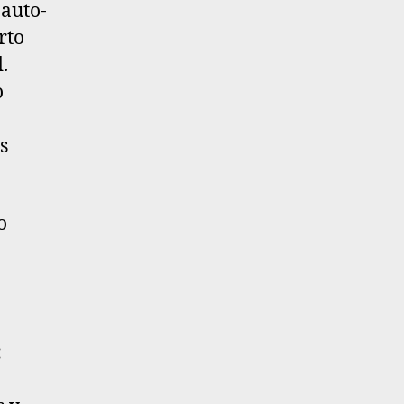
 auto-
rto
d
.
o
s
o
: