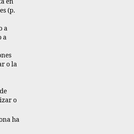
ta en
s (p.
o a
o a
ones
r o la
 de
izar o
sona ha