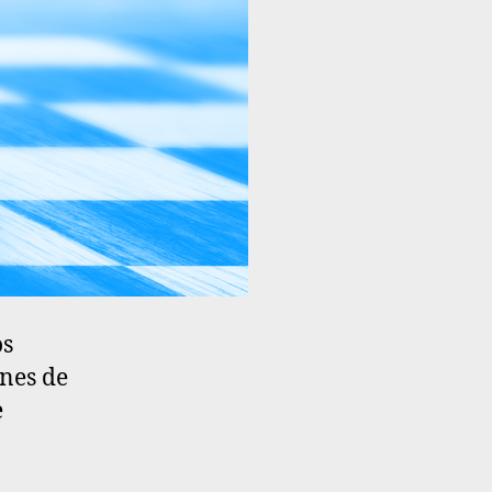
os
ones de
e