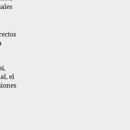
uales
rectos
a
i,
l, el
siones