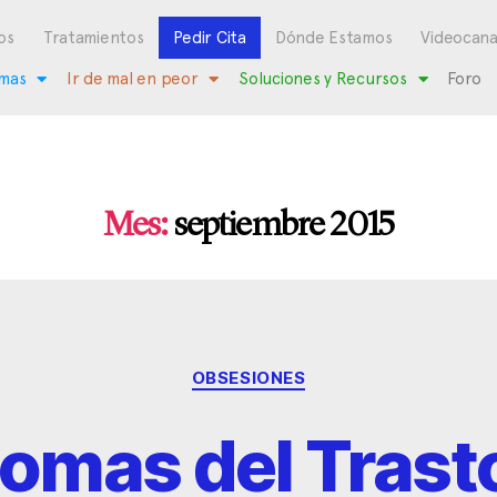
os
Tratamientos
Pedir Cita
Dónde Estamos
Videocana
mas
Ir de mal en peor
Soluciones y Recursos
Foro
Mes:
septiembre 2015
OBSESIONES
tomas del Trast