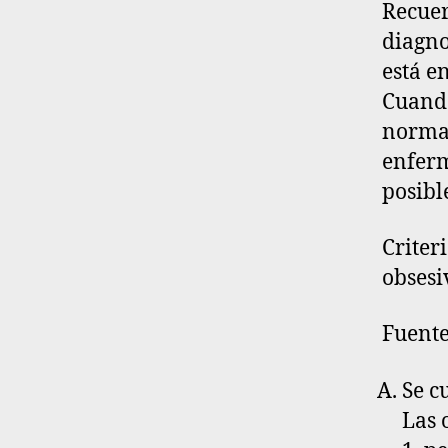
Recuer
diagno
está e
Cuando
normal
enferm
posibl
Criter
obsesi
Fuente
Se c
Las