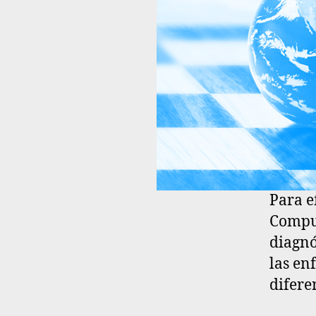
Para e
Compul
diagnó
las en
difere