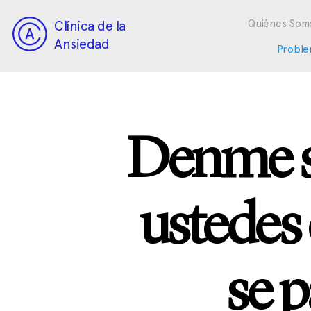
Clínica de la
Quiénes Som
Ansiedad
Proble
Denme su
ustedes
se p