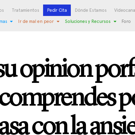
os
Tratamientos
Pedir Cita
Dónde Estamos
Videocana
mas
Ir de mal en peor
Soluciones y Recursos
Foro
 opinion porf
 comprendes po
asa con la ans