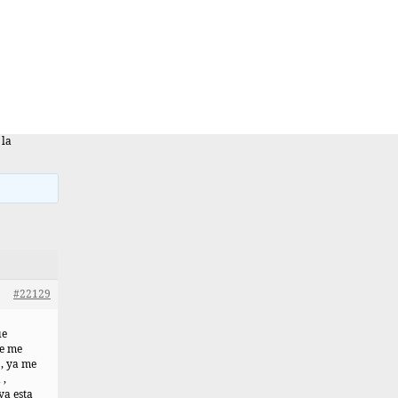
 la
#22129
ue
ue me
, ya me
 ,
ya esta