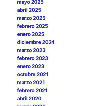
mayo 2025
abril 2025
marzo 2025
febrero 2025
enero 2025
diciembre 2024
marzo 2023
febrero 2023
enero 2023
octubre 2021
marzo 2021
febrero 2021
abril 2020