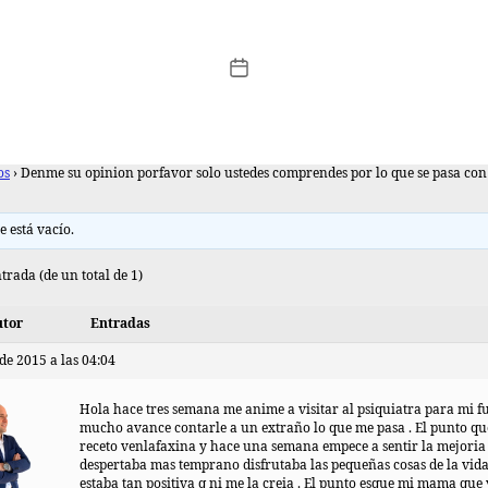
os
›
Denme su opinion porfavor solo ustedes comprendes por lo que se pasa con
e está vacío.
trada (de un total de 1)
tor
Entradas
 de 2015 a las 04:04
Hola hace tres semana me anime a visitar al psiquiatra para mi f
mucho avance contarle a un extraño lo que me pasa . El punto q
receto venlafaxina y hace una semana empece a sentir la mejoria 
despertaba mas temprano disfrutaba las pequeñas cosas de la vida
estaba tan positiva q ni me la creia . El punto esque mi mama que 