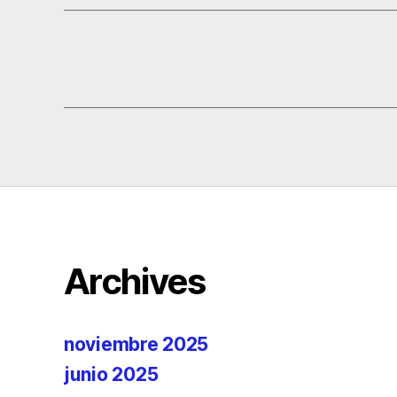
Archives
noviembre 2025
junio 2025