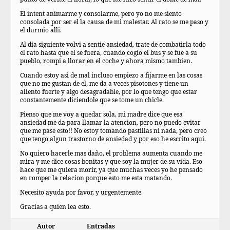
El intent animarme y consolarme, pero yo no me siento
consolada por ser el la causa de mi malestar. Al rato se me paso y
el durmio alli.
Al dia siguiente volvi a sentie ansiedad, trate de combatirla todo
el rato hasta que el se fuera, cuando cogio el bus y se fue a su
pueblo, rompi a llorar en el coche y ahora mismo tambien.
Cuando estoy asi de mal incluso empiezo a fijarme en las cosas
que no me gustan de el, me da a veces pisotones y tiene un
aliento fuerte y algo desagradable, por lo que tengo que estar
constantemente diciendole que se tome un chicle.
Pienso que me voy a quedar sola, mi madre dice que esa
ansiedad me da para llamar la atencion, pero no puedo evitar
que me pase esto!! No estoy tomando pastillas ni nada, pero creo
que tengo algun trastorno de ansiedad y por eso he escrito aqui.
No quiero hacerle mas daño, el problema aumenta cuando me
mira y me dice cosas bonitas y que soy la mujer de su vida. Eso
hace que me quiera morir, ya que muchas veces yo he pensado
en romper la relacion porque esto me esta matando.
Necesito ayuda por favor, y urgentemente.
Gracias a quien lea esto.
Autor
Entradas