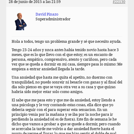
28 de junio de 2015 a las 21:59
#22130
David Pinazo
Superadministrador
Hola a todos, tengo un problema grande y sé que necesito ayuda.
Tengo 23-24 años y nnca antes habia tenido novio hasta hace 3
meses, que es lo que llevo con el que estoy; es un encanto de
persona, empático, comprensivo, atento y cariñoso, pero cada
vez que se queda a dormir en mi casa, siempre pasa lo mismo: Me
empieza a entrar ansiedad llegada la tarde.
Una ansiedad que hasta me quita el apetito, no duermo con
tranquilidad, no puedo sonreir ni besarle con ganas y al final del
dia solo pienso en que se vaya otra vez a su casa y que quizas
habria sido mejor estar solo como amigos.
El sabe que me pasa esto y que me da ansiedad, estoy llendo a
una psicologa y le voy contando estas cosas, ella dice que yo
deberia seguir con el para superar esta sensacion. En un
principio venia por la mañana y se iba por la noche para ir
perdiendo la ansiedad (el es de fuera). Este fin de semana le he
dicho que vamos a probar a que se quede a dormir, pero cuando
se acercaba la tarde me volvio a dar ansiedad fuerte hasta el
punto de verme el llorar, lo que me hizo sentir el doble de mal.