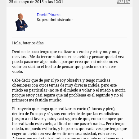
25 de mayo de 2015 a las 12:31
#22167
David Pinazo
Superadministrador
Hola, buenos días.
Dentro de poco tengo que realizar un vuelo y estoy muy muy
nerviosa. Me da terror subirme en el avión y pensar que tal vez
pueda pasarme algo malo… porque creo que mi miedo no es
volar en sí, sino el hecho de pensar que puedo morir en ese
vuelo.
Cabe decir que de por sí yo soy obsesiva y tengo muchas
obsesiones con otros temas de muy diversa índole, pero este
miedo en particular (no sé si el miedo a volar o el miedo a morir,
porque estoy casi segura que mi problema es el segundo y no el
primero) me fastidia mucho.
El trayecto que tengo que realizar es corto (2 horas y pico),
dentro de Europa y sé y soy consciente de que las estadísticas
juegan a mi favor y estoy casi segura de que, como siempre que
he realizado este vuelo, al final no me pasará nada… Pero tengo
miedo, no puedo evitarlo, y lo peor es que cada vez que tengo que
coger un avión en vez de sentir menos ansiedad, ésta crece.
Además me molesta bastante porque es un vuelo que tengo que