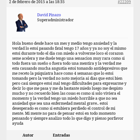
2 de febrero de 2015 a las 18:35
#22209
David Pinazo
Superadministrador
Hola bueno desde hace un mes y medio tengo ansiedad y la
verdad lo estoi pasando fatal tengo 17 años y ya no soy el mismo
estoi durante todo el dia con miedo a volverme loco el corazon
seme acelera y me duele tengo una sensacion muy rara como si
todo fuera un sueño o fuera todo una mentira y la verdad me
esta causando mucha angustia estoi tomando antidepresivos que
me receto la psiquiatra hace como 4 semanas que lo estoi
tomando pero la verdad no noto mejoria ai dias que estoi bien
pero casi siempre estoi mal tengo dificultades para expresarme y
decir lo que me pasa y me da bastante miedo luego me despisto
mucho y no recuerdo bien las cosas es como si solo viviera el
momento y la verdad tengo un miedo horrible a que no sea
ansiedad que sea una enfermedad mental grave.. estoi
desesperado es como si estubiera perdiedo el control de mi
mente. Mi mente no para de pensar estoi en todo momento
pensando y siempre analizo todo lo que digo y pienso porfavor
ayuda
Autor
Entradas