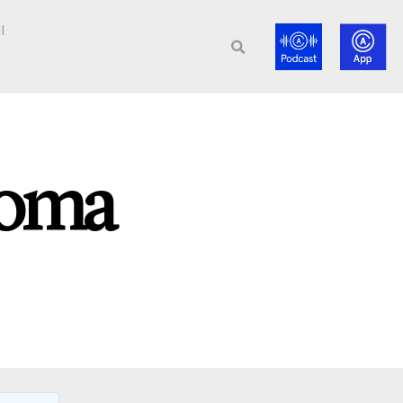
l
toma