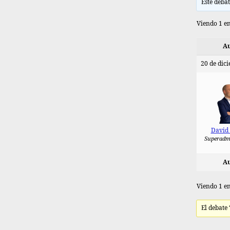
Este debat
Viendo 1 en
Au
20 de dic
David
Superadm
Au
Viendo 1 en
El debate