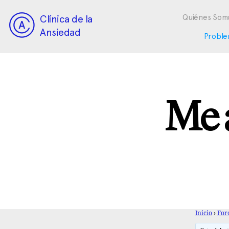
Clínica de la
Quiénes Som
Ansiedad
Proble
Me 
Inicio
›
For