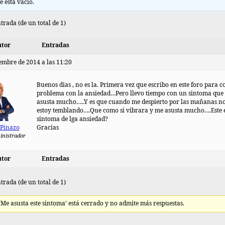
e está vacío.
trada (de un total de 1)
tor
Entradas
iembre de 2014 a las 11:20
Buenos dias , no es la. Primera vez que escribo en este foro para 
problema con la ansiedad…Pero llevo tiempo con un sintoma que
asusta mucho…..Y es que cuando me despierto por las mañanas n
estoy temblando….Que como si vibrara y me asusta mucho….Este 
sintoma de lga ansiedad?
 Pinazo
Gracias
inistrador
tor
Entradas
trada (de un total de 1)
 ‘Me asusta este sintoma’ está cerrado y no admite más respuestas.