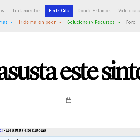
os
Tratamientos
Pedir Cita
Dónde Estamos
Videocana
mas
Ir de mal en peor
Soluciones y Recursos
Foro
asusta este sin
os
›
Me asusta este sintoma