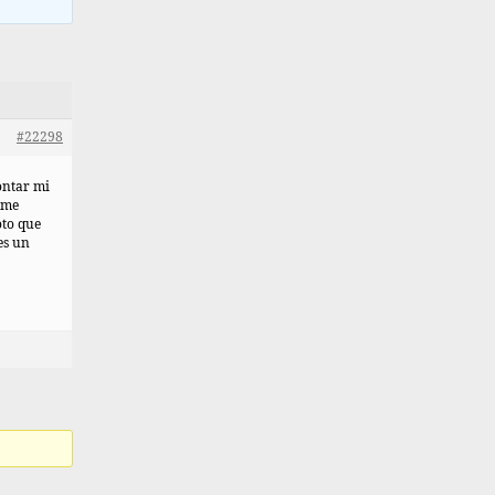
#22298
contar mi
 me
oto que
es un