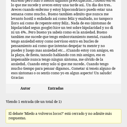
extremo pero mas o menos digamos preocupacion..) bueno eso es
lo que me sucede y aveces estoy una tarde asi.. Un dia dos tres..
Aveces cuando enfermo y estoy hipocondriaco puedo estar una
semana como mucho.. Bueno tambien admito que nunca me
levanto hostil o enfadado asi como feliz y exaltado, no tampoco
lloro asi como de repente estoy feliz.. Nada de eso (sintomas de
bipolaridad segun google) hice un test sobre bipolaridad y no di
ni un 4%.. Pero bueno ya sabeis como es la ansiedad. Bueno
tambien me sucede que tengo emborotamiento mental, cuando
tengo ansiedsd estoy como nervioso entro en bucles de
pensamiento asi como que intentas despejar tu mente y no
puedes y luego mas ansiedad etc… (Cuando estoy con amigos, en
la playa, de fiesta, tansolo hablando con mis amigos, eso es
impensable nunca tengo ningun sintoma, me olvido de la
ansiedsd.. Cuando estoy solo si que me sucede.. Cuando tengo
mucho tiempo para pensar digamos.. Cometar si teneis alguno de
esos sintomas o os sentis como yo en algun aspecto! Un saludo!
Gracias
Autor
Entradas
Viendo 1 entrada (de un total de 1)
El debate ‘Miedo a volveros locos?’ está cerrado y no admite más
respuestas.