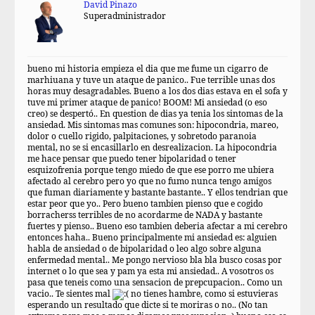
David Pinazo
Superadministrador
bueno mi historia empieza el dia que me fume un cigarro de
marhiuana y tuve un ataque de panico.. Fue terrible unas dos
horas muy desagradables. Bueno a los dos dias estava en el sofa y
tuve mi primer ataque de panico! BOOM! Mi ansiedad (o eso
creo) se despertó.. En question de dias ya tenia los sintomas de la
ansiedad. Mis sintomas mas comunes son: hipocondria, mareo,
dolor o cuello rigido, palpitaciones, y sobretodo paranoia
mental, no se si encasillarlo en desrealizacion. La hipocondria
me hace pensar que puedo tener bipolaridad o tener
esquizofrenia porque tengo miedo de que ese porro me ubiera
afectado al cerebro pero yo que no fumo nunca tengo amigos
que fuman diariamente y bastante bastante.. Y ellos tendrian que
estar peor que yo.. Pero bueno tambien pienso que e cogido
borracherss terribles de no acordarme de NADA y bastante
fuertes y pienso.. Bueno eso tambien deberia afectar a mi cerebro
entonces haha.. Bueno principalmente mi ansiedad es: alguien
habla de ansiedad o de bipolaridad o leo algo sobre alguna
enfermedad mental.. Me pongo nervioso bla bla busco cosas por
internet o lo que sea y pam ya esta mi ansiedad.. A vosotros os
pasa que teneis como una sensacion de prepcupacion.. Como un
vacio.. Te sientes mal
no tienes hambre, como si estuvieras
esperando un resultado que dicte si te moriras o no.. (No tan