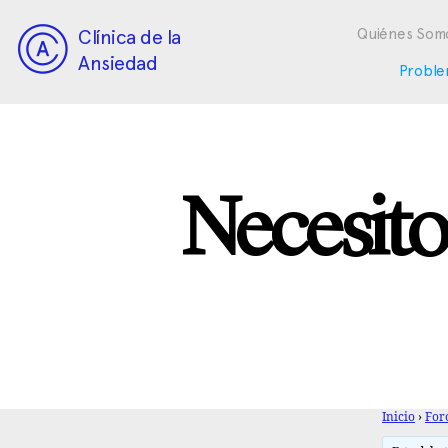
Clínica de la
Quiénes Som
Ansiedad
Proble
Necesito
Inicio
›
For