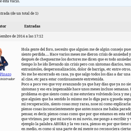
e está vacío.
trada (de un total de 1)
tor
Entradas
iembre de 2014 a las 17:12
Hola gente del foro, necesito que alguien me de algún consejo pue
siento perdida…. Hace varios meses me dieron crisis de ansiedad y
después de chequearme los doctores me dicen que es todo ansiedad
tiempo lo he ido llevando sin crisis pero con síntomas diarios, tem
extrasistoles, despersonalización, dolor de barriga, etc entre otro
 Pinazo
No me he encerrado en casa, ya que salgo todos los días a dar una
inistrador
al cine, etc para estar continuamente entretenida.
Poco a poco veo que voy avanzando ya que hay días que ya no si
síntomas y eso era impensable hace unos meses incluso semanas. 
problema es que siento como si me estuviera volviendo loca y me 
que alguien que ha sentido lo mismo me lo diga para q pueda segu
mi recuperación, siento cosas muy raras, nose ni como explicarla
pienso cosas inconscientemente que antes nunca me había parado
pensar, es decir, pienso cosas como que por que estamos en esta vi
que vivimos, por que mi novio es mi novio, me pongo a escribir y 
ejemplo la palabra AHORA y la veo rara, pienso en por que tiene
en medio, es como si una parte de mi mente no reconociera ciertas