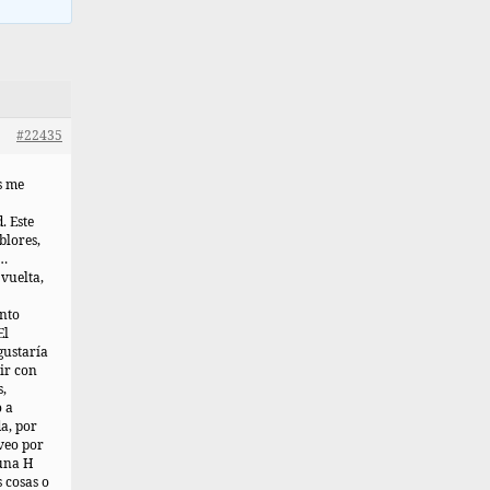
#22435
s me
. Este
blores,
s…
 vuelta,
ento
El
gustaría
ir con
s,
 a
da, por
veo por
 una H
 cosas o