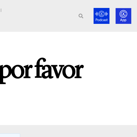
l
por favor