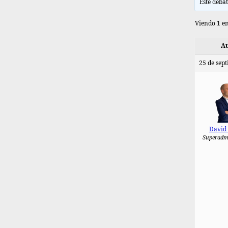
Este debat
Viendo 1 en
Au
25 de sept
David
Superadm