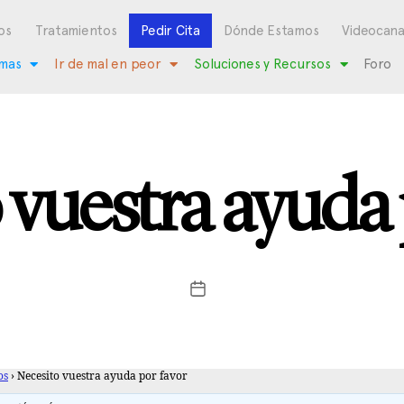
os
Tratamientos
Pedir Cita
Dónde Estamos
Videocana
mas
Ir de mal en peor
Soluciones y Recursos
Foro
 vuestra ayuda 
os
›
Necesito vuestra ayuda por favor