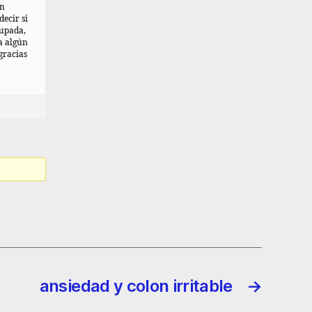
an
decir si
cupada,
a algún
gracias
ansiedad y colon irritable
→