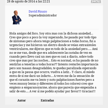
28 de agosto de 2014 a las 22:21
#22478
David Pinazo
Superadministrador
Hola amigos del foro. Soy otra mas con la dichosa ansiedad…
Creo que poco a poco la voy superando, he pasado por todo tipo
de síntomas pero ahora tengo palpitaciones a todas horas, fui a
urgencias y me hicieron un electro donde se veían extrasistoles
ventriculares, me dijeron que es todo de la ansiedad pero….. Ami
no se me van, desde que era adolescente las notaba de vez en
cuando pero llevo casi un mes que es casi a diario, sobre todo
creo que mas por las noches… Esto es normal, os ha pasado de no
sentirlas a tenerlas a todas horas?? Intento restarles importancia
pero son taaaan desagradables, te quedas paralizada esperando
a que en la pausa que ocurre, vuelva a latir… Y claro, el miedo
entra de si me dará un infarto… A veces me da la sensación de
que el corazón me va lento y noto palpitaciones fuertes pero a
veces muuuy lentas y diferentes (d todos los colores) creo que
empiezo a emparanoyarme, ahora que parecía que empezaba a
salir de esto…. A ver si me podéis ayudar por favor!!! Gracias!!!
Autor
Entradas