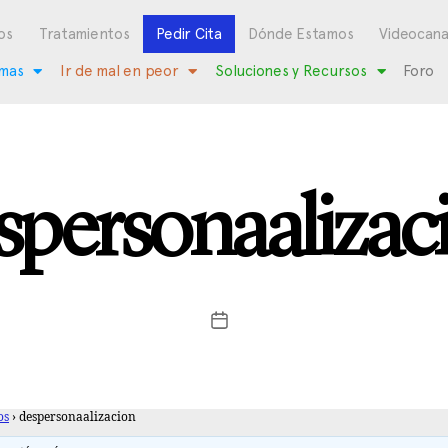
os
Tratamientos
Pedir Cita
Dónde Estamos
Videocana
mas
Ir de mal en peor
Soluciones y Recursos
Foro
spersonaalizac
os
›
despersonaalizacion