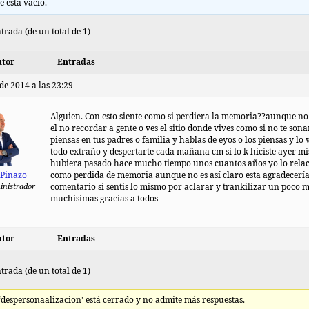
e está vacío.
trada (de un total de 1)
tor
Entradas
 de 2014 a las 23:29
Alguien. Con esto siente como si perdiera la memoria??aunque no 
el no recordar a gente o ves el sitio donde vives como si no te sona
piensas en tus padres o familia y hablas de eyos o los piensas y lo 
todo extraño y despertarte cada mañana cm si lo k hiciste ayer m
hubiera pasado hace mucho tiempo unos cuantos años yo lo rela
 Pinazo
como perdida de memoria aunque no es así claro esta agradecerí
inistrador
comentario si sentís lo mismo por aclarar y trankilizar un poco 
muchísimas gracias a todos
tor
Entradas
trada (de un total de 1)
 ‘despersonaalizacion’ está cerrado y no admite más respuestas.