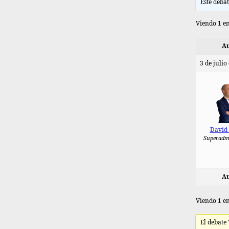
Este debat
Viendo 1 en
Au
3 de julio
David
Superadm
Au
Viendo 1 en
El debate