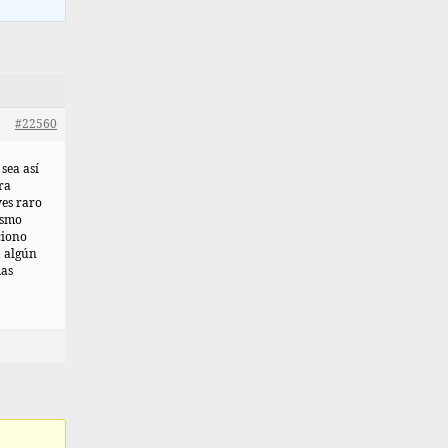
#22560
sea así
ra
ves raro
ismo
ciono
a algún
mas