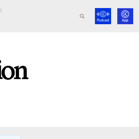
l
ion