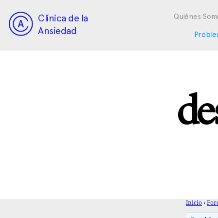
Clínica de la
Quiénes Som
Ansiedad
Proble
de
Inicio
›
For