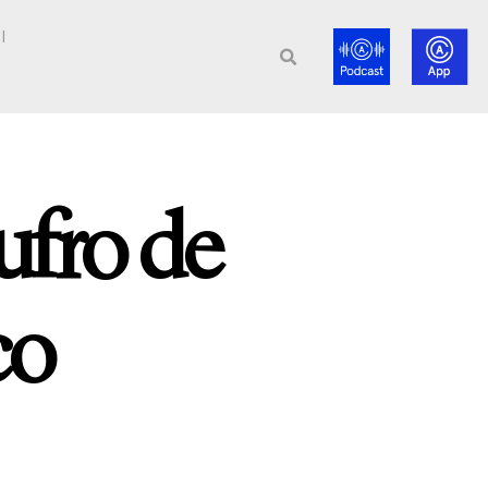
l
ufro de
co