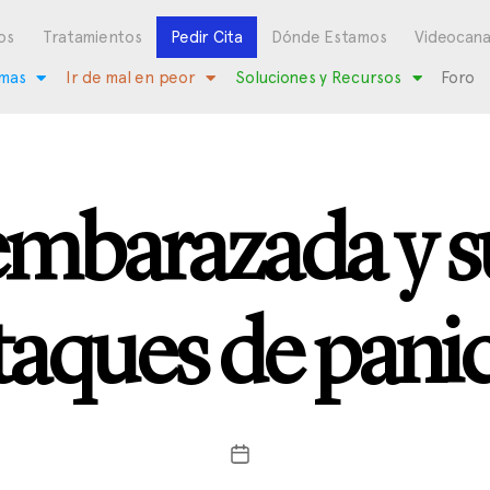
os
Tratamientos
Pedir Cita
Dónde Estamos
Videocana
mas
Ir de mal en peor
Soluciones y Recursos
Foro
embarazada y s
taques de pani