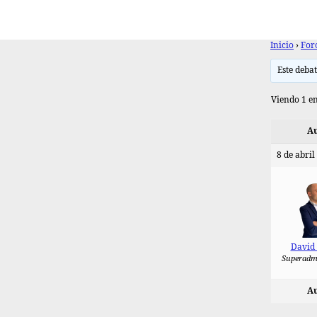
Inicio
›
For
Este debat
Viendo 1 en
Au
8 de abril
David
Superadm
Au