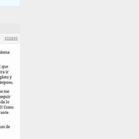
#22693
oblema
l que
ra ir
pleto y
despues.
ue me
seguir
da lo
al! Como
rante
ium de