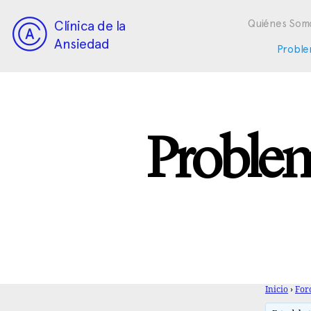
Clínica de la
Quiénes Som
Ansiedad
Proble
Problem
Inicio
›
For