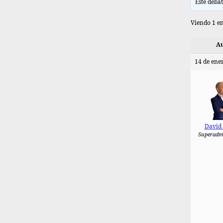
Este debat
Viendo 1 en
Au
14 de ener
David
Superadm