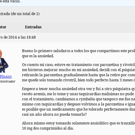
e está vacío.
trada (de un total de 1)
tor
Entradas
o de 2014 a las 18:48
Bueno lo primero saludaros a todos los que compartimos este pr
que es la ansiedad.
Os cuento mi caso, estuve en tratamiento con paroxetina y rivotri
me hicieron mejorar mucho en mi ansiedad, decidi con el psiquiat
retirando la paroxetina gradualmente hasta que la retire por com
 Pinazo
me quede solo tomando rivotril, bien todo perfecto hasta 3 meses 
inistrador
Empece a tener mucha ansiedad otra vez y fui a otro psiquiatra q
receto aremis, me lo tome y unas taquicardias malisimas no pude 
con el tratamiento, cambiamos a cymbalta que tampoco me fue na
mismo con taquicardias y despues volvimos a la paroxetina e igu
es posible que un medicamento que he tolerado perfectamente du
casi un año ahora no pueda tomarlo?
Ahora mismo estoy tomando solamente ansiolitico que es tranxil
10 mg dos comprimidos al dia.