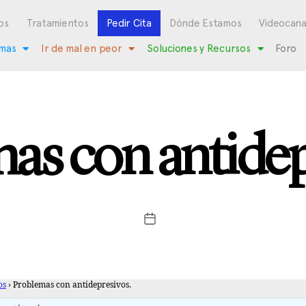
os
Tratamientos
Pedir Cita
Dónde Estamos
Videocana
mas
Ir de mal en peor
Soluciones y Recursos
Foro
as con antidep
os
›
Problemas con antidepresivos.