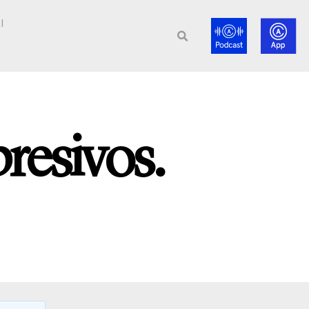
l
resivos.