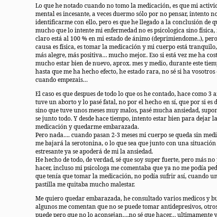
Lo que he notado cuando no tomo la medicación, es que mi activi
mental es incesante, a veces duermo sólo por no pensar, intento n
identificarme con ello, pero es que he llegado a la conclusión de 
mucho que lo intente mi enfermedad no es psicologica sino física,
claro está al 100 % en mi estado de ánimo (deprimiendome..), pero
causa es física, es tomar la medicación y mi cuerpo está tranquilo,
más alegre, más positiva… mucho mejor.. Eso si está vez me ha cos
mucho estar bien de nuevo, aprox. mes y medio, durante este tie
hasta que me ha hecho efecto, he estado rara, no sé si ha vosotros
cuando empezais…
El caso es que despues de todo lo que os he contado, hace como 3 
tuve un aborto y lo pasé fatal, no por el hecho en sí, que por si es di
sino que tuve unos meses muy malos, pasé mucha ansiedad, supo
se junto todo. Y desde hace tiempo, intento estar bien para dejar l
medicación y quedarme embarazada.
Pero nada…. cuando pasan 2-3 meses mi cuerpo se queda sin medi
me bajará la serotonina, o lo que sea que junto con una situación
estresante ya se apoderá de mi la ansiedad.
He hecho de todo, de verdad, sé que soy super fuerte, pero más no
hacer, incluso mi psicologa me comentaba que ya no me podía ped
que tenía que tomar la medicación, no podía sufrir así, cuando u
pastilla me quitaba mucho malestar.
Me quiero quedar embarazada, he consultado varios medicos y b
algunos me comentan que no se puede tomar antidepresivos, otros
puede pero que no lo aconsejan….no sé que hacer… ultimamente 