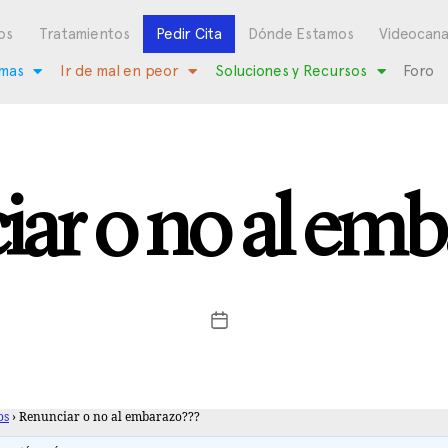
os
Tratamientos
Pedir Cita
Dónde Estamos
Videocana
mas
Ir de mal en peor
Soluciones y Recursos
Foro
ar o no al emb
os
›
Renunciar o no al embarazo???