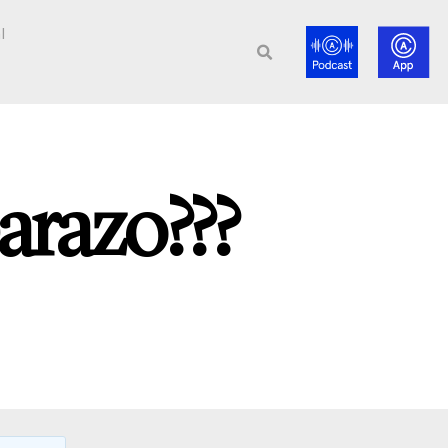
l
arazo???