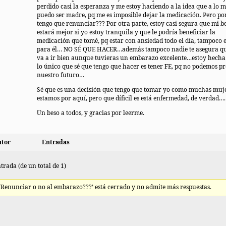
perdido casi la esperanza y me estoy haciendo a la idea que a lo 
puedo ser madre, pq me es imposible dejar la medicación. Pero po
tengo que renunciar??? Por otra parte, estoy casi segura que mi b
estará mejor si yo estoy tranquila y que le podría beneficiar la
medicación que tomé, pq estar con ansiedad todo el día, tampoco 
para él… NO SÉ QUE HACER…además tampoco nadie te asegura qu
va a ir bien aunque tuvieras un embarazo excelente…estoy hecha 
lo único que sé que tengo que hacer es tener FE, pq no podemos pr
nuestro futuro…
Sé que es una decisión que tengo que tomar yo como muchas muj
estamos por aquí, pero que díficil es está enfermedad, de verdad….
Un beso a todos, y gracias por leerme.
tor
Entradas
trada (de un total de 1)
 ‘Renunciar o no al embarazo???’ está cerrado y no admite más respuestas.