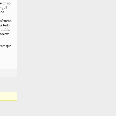
mejor no
r qué
ebe
es bueno
e todo
un lío,
edecir
eres que