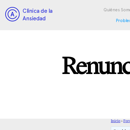
Clínica de la
Quiénes Som
Ansiedad
Proble
Renunci
Inicio
›
For