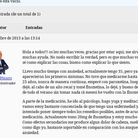
e está vacío.
trada (de un total de 1)
tor
Entradas
bre de 2013 a las 13:14
Hola a todos!!! os leo muchas veces, gracias por estar aquí, me sir
muchas ayuda. No suelo escribir la verdad, pero es que muchas v
sé como explicar las cosas, bueno como explicar lo que siento.
LLevo mucho tiempo con ansiedad, actualmente tengo 35, pero ya
aparecieron los primeros sintomas. No tuve que medicarme hasta 
 Pinazo
23 años, nunca de manera continua, empecé con paroxetina, lueg
inistrador
dejé, al cabo de un año recaí y tomé fluoxetina, lo dejé, y bueno d
de todo el verano sin tomar nada (4 meses) he vuelto con la fluoxe
A parte de la medicación, he ido al psicologo, hago yoga y meditac
vamos estoy bastante concenciada de que tengo una enfermedad y
intentado poner siempre todos los remedios posibles, antes de acud
medicación. Actualmente tomo 20mg de fluoxetina y estoy mucho 
Como efectos secundarios me produce algun dolor de cabeza, sueñ
como digo yo, bastante soportable en comparación con los ataque
ansiedad.