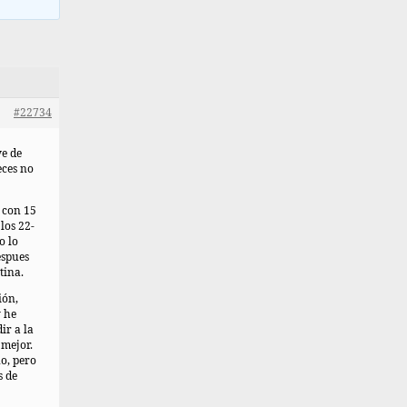
#22734
ve de
eces no
 con 15
los 22-
o lo
espues
tina.
ión,
 he
ir a la
mejor.
o, pero
s de