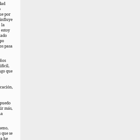
dad
o
que por
 influye
 la
 estoy
tado
mpo
 os pasa
años
ficil,
ngo que
a
cación,
 puedo
ir más,
na
ueno,
 que se
ya he