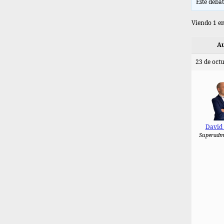
Este debat
Viendo 1 en
Au
23 de octu
David
Superadm