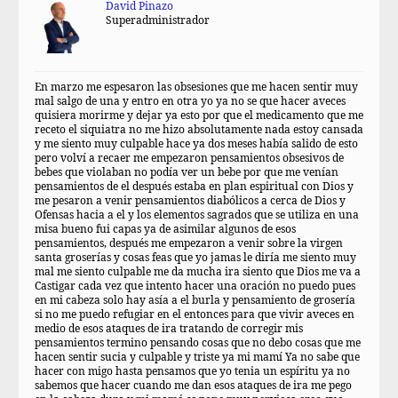
David Pinazo
Superadministrador
En marzo me espesaron las obsesiones que me hacen sentir muy
mal salgo de una y entro en otra yo ya no se que hacer aveces
quisiera morirme y dejar ya esto por que el medicamento que me
receto el siquiatra no me hizo absolutamente nada estoy cansada
y me siento muy culpable hace ya dos meses había salido de esto
pero volví a recaer me empezaron pensamientos obsesivos de
bebes que violaban no podía ver un bebe por que me venían
pensamientos de el después estaba en plan espiritual con Dios y
me pesaron a venir pensamientos diabólicos a cerca de Dios y
Ofensas hacia a el y los elementos sagrados que se utiliza en una
misa bueno fui capas ya de asimilar algunos de esos
pensamientos, después me empezaron a venir sobre la virgen
santa groserías y cosas feas que yo jamas le diría me siento muy
mal me siento culpable me da mucha ira siento que Dios me va a
Castigar cada vez que intento hacer una oración no puedo pues
en mi cabeza solo hay asía a el burla y pensamiento de grosería
si no me puedo refugiar en el entonces para que vivir aveces en
medio de esos ataques de ira tratando de corregir mis
pensamientos termino pensando cosas que no debo cosas que me
hacen sentir sucia y culpable y triste ya mi mamí Ya no sabe que
hacer con migo hasta pensamos que yo tenia un espíritu ya no
sabemos que hacer cuando me dan esos ataques de ira me pego