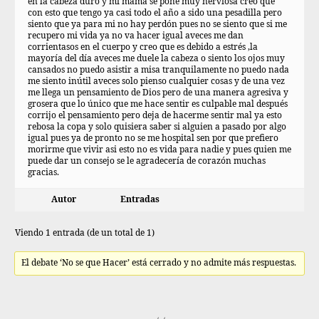
en la cabeza duro y mi mamá se pone muy nerviosa creo que
con esto que tengo ya casi todo el año a sido una pesadilla pero
siento que ya para mi no hay perdón pues no se siento que si me
recupero mi vida ya no va hacer igual aveces me dan
corrientasos en el cuerpo y creo que es debido a estrés ,la
mayoría del día aveces me duele la cabeza o siento los ojos muy
cansados no puedo asistir a misa tranquilamente no puedo nada
me siento inútil aveces solo pienso cualquier cosas y de una vez
me llega un pensamiento de Dios pero de una manera agresiva y
grosera que lo único que me hace sentir es culpable mal después
corrijo el pensamiento pero deja de hacerme sentir mal ya esto
rebosa la copa y solo quisiera saber si alguien a pasado por algo
igual pues ya de pronto no se me hospital sen por que prefiero
morirme que vivir asi esto no es vida para nadie y pues quien me
puede dar un consejo se le agradecería de corazón muchas
gracias.
Autor
Entradas
Viendo 1 entrada (de un total de 1)
El debate ‘No se que Hacer’ está cerrado y no admite más respuestas.